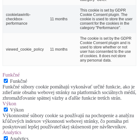
This cookie is set by GDPR
cookielawinfo-
Cookie Consent plugin. The
checkbox-
11 months
cookie is used to store the user
performance
consent for the cookies in the
category "Performance".
The cookie is set by the GDPR
Cookie Consent plugin and is
used to store whether or not
viewed_cookie_policy
11 months
user has consented to the use
of cookies. It does not store
any personal data.
Funkčné
Funkčné
Funkčné súbory cookie pomáhajú vykonávať určité funkcie, ako je
zdieľanie obsahu webovej stránky na platformách sociálnych médií,
zhromažďovanie spätnej väzby a ďalšie funkcie tretích strán.
Výkon
Výkon
Výkonnostné súbory cookie sa používajú na pochopenie a analýzu
kľúčových indexov výkonnosti webovej stránky, čo pomáha pri
poskytovaní lepšej používateľskej skúsenosti pre návštevníkov.
Analytics
Analytics