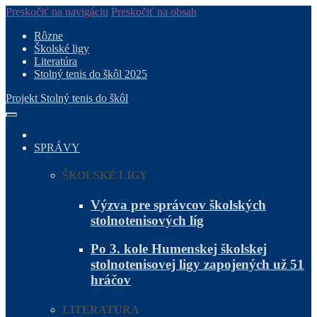
Preskočiť na navigáciu
Preskočiť na obsah
Rôzne
Školské ligy
Literatúra
Stolný tenis do škôl 2025
Projekt Stolný tenis do škôl
SPRÁVY
ŠKOLSKÉ LIGY
Výzva pre správcov školských
stolnotenisových líg
Po 3. kole Humenskej školskej
stolnotenisovej ligy zapojených už 51
hráčov
LITERATÚRA