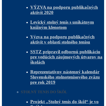
VÝZVA na podporu publikačných
aktivít 2020
Levický stolný tenis s unikátnym
knižným klenotom
Výzva na podporu publikačných
aktivít v oblasti stolného tenisu
SSTZ pripravil odbornú publikáciu
pre vedúcich záujmových útvarov na
školách
Reprezentatívny nástenný kalendár
Slovenského stolnotenisového zväzu
pre rok 2019
STOLNÝ TENIS DO ŠKÔL
Projekt „Stolný tenis do škôl“ je vo