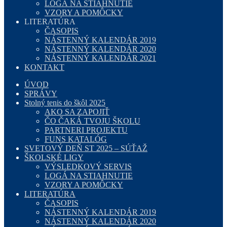
LOGÁ NA STIAHNUTIE
VZORY A POMÔCKY
LITERATÚRA
ČASOPIS
NÁSTENNÝ KALENDÁR 2019
NÁSTENNÝ KALENDÁR 2020
NÁSTENNÝ KALENDÁR 2021
KONTAKT
ÚVOD
SPRÁVY
Stolný tenis do škôl 2025
AKO SA ZAPOJIŤ
ČO ČAKÁ TVOJU ŠKOLU
PARTNERI PROJEKTU
FUNS KATALÓG
SVETOVÝ DEŇ ST 2025 – SÚŤAŽ
ŠKOLSKÉ LIGY
VÝSLEDKOVÝ SERVIS
LOGÁ NA STIAHNUTIE
VZORY A POMÔCKY
LITERATÚRA
ČASOPIS
NÁSTENNÝ KALENDÁR 2019
NÁSTENNÝ KALENDÁR 2020