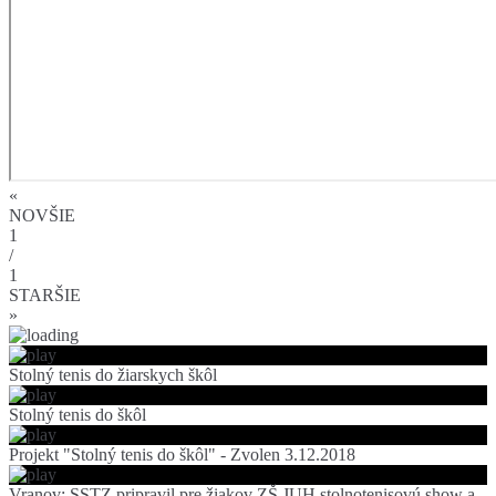
«
NOVŠIE
1
/
1
STARŠIE
»
Stolný tenis do žiarskych škôl
Stolný tenis do škôl
Projekt "Stolný tenis do škôl" - Zvolen 3.12.2018
Vranov: SSTZ pripravil pre žiakov ZŠ JUH stolnotenisovú show a