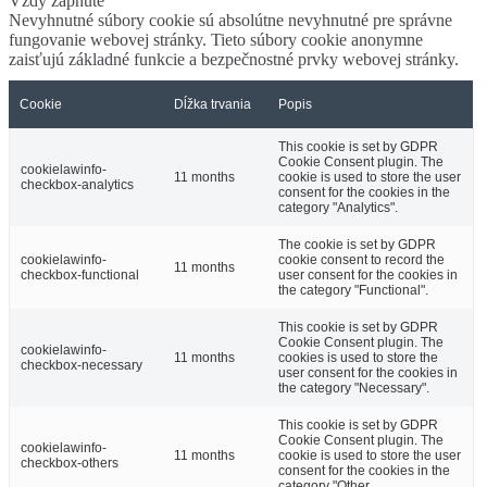
Vždy zapnuté
Nevyhnutné súbory cookie sú absolútne nevyhnutné pre správne
fungovanie webovej stránky. Tieto súbory cookie anonymne
zaisťujú základné funkcie a bezpečnostné prvky webovej stránky.
Cookie
Dĺžka trvania
Popis
This cookie is set by GDPR
Cookie Consent plugin. The
cookielawinfo-
11 months
cookie is used to store the user
checkbox-analytics
consent for the cookies in the
category "Analytics".
The cookie is set by GDPR
cookielawinfo-
cookie consent to record the
11 months
checkbox-functional
user consent for the cookies in
the category "Functional".
This cookie is set by GDPR
Cookie Consent plugin. The
cookielawinfo-
11 months
cookies is used to store the
checkbox-necessary
user consent for the cookies in
the category "Necessary".
This cookie is set by GDPR
Cookie Consent plugin. The
cookielawinfo-
11 months
cookie is used to store the user
checkbox-others
consent for the cookies in the
category "Other.