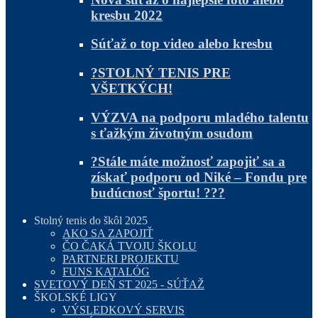
kresbu 2022
Súťaž o top video alebo kresbu
?STOLNÝ TENIS PRE
VŠETKÝCH!
VÝZVA na podporu mladého talentu
s ťažkým životným osudom
?Stále máte možnosť zapojiť sa a
získať podporu od Niké – Fondu pre
budúcnosť športu! ???
Stolný tenis do škôl 2025
AKO SA ZAPOJIŤ
ČO ČAKÁ TVOJU ŠKOLU
PARTNERI PROJEKTU
FUNS KATALÓG
SVETOVÝ DEŇ ST 2025 - SÚŤAŽ
ŠKOLSKÉ LIGY
VÝSLEDKOVÝ SERVIS