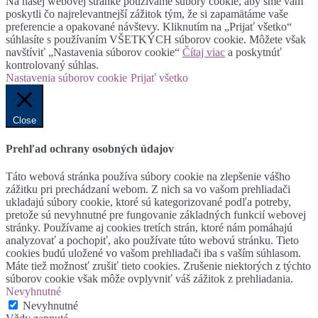
Na našej webovej stránke používame súbory cookie, aby sme vám
poskytli čo najrelevantnejší zážitok tým, že si zapamätáme vaše
preferencie a opakované návštevy. Kliknutím na „Prijať všetko“
súhlasíte s používaním VŠETKÝCH súborov cookie. Môžete však
navštíviť „Nastavenia súborov cookie“
Čítaj viac
a poskytnúť
kontrolovaný súhlas.
Nastavenia súborov cookie
Prijať všetko
Close
Prehľad ochrany osobných údajov
Táto webová stránka používa súbory cookie na zlepšenie vášho
zážitku pri prechádzaní webom. Z nich sa vo vašom prehliadači
ukladajú súbory cookie, ktoré sú kategorizované podľa potreby,
pretože sú nevyhnutné pre fungovanie základných funkcií webovej
stránky. Používame aj cookies tretích strán, ktoré nám pomáhajú
analyzovať a pochopiť, ako používate túto webovú stránku. Tieto
cookies budú uložené vo vašom prehliadači iba s vaším súhlasom.
Máte tiež možnosť zrušiť tieto cookies. Zrušenie niektorých z týchto
súborov cookie však môže ovplyvniť váš zážitok z prehliadania.
Nevyhnutné
Nevyhnutné