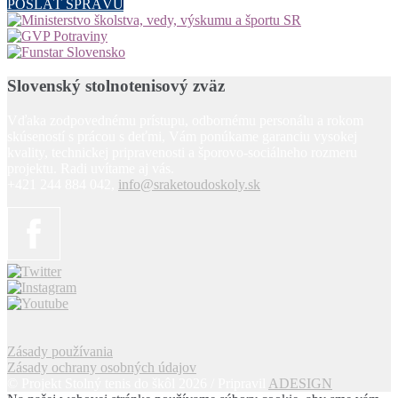
POSLAŤ SPRÁVU
Slovenský stolnotenisový zväz
Vďaka zodpovednému prístupu, odbornému personálu a rokom
skúseností s prácou s deťmi, Vám ponúkame garanciu vysokej
kvality, technickej pripravenosti a šporovo-sociálneho rozmeru
projektu. Radi uvítame aj vás.
+421 244 884 042,
info@sraketoudoskoly.sk
Zásady používania
Zásady ochrany osobných údajov
© Projekt Stolný tenis do škôl 2026 / Pripravil
ADESIGN