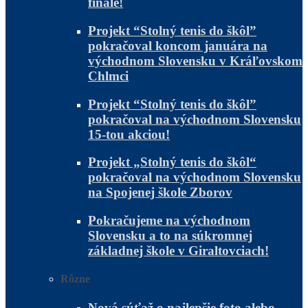
finále!
Projekt “Stolný tenis do škôl”
pokračoval koncom januára na
východnom Slovensku v Kráľovskom
Chlmci
Projekt “Stolný tenis do škôl”
pokračoval na východnom Slovensku
15-tou akciou!
Projekt „Stolný tenis do škôl“
pokračoval na východnom Slovensku
na Spojenej škole Zborov
Pokračujeme na východnom
Slovensku a to na súkromnej
základnej škole v Giraltovciach!
Rôzne
Nová súťaž o najlepšie foto alebo