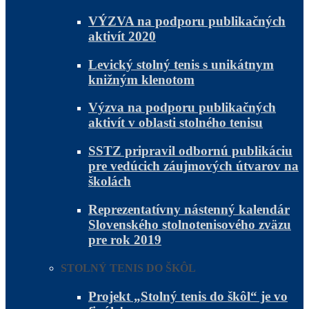
VÝZVA na podporu publikačných
aktivít 2020
Levický stolný tenis s unikátnym
knižným klenotom
Výzva na podporu publikačných
aktivít v oblasti stolného tenisu
SSTZ pripravil odbornú publikáciu
pre vedúcich záujmových útvarov na
školách
Reprezentatívny nástenný kalendár
Slovenského stolnotenisového zväzu
pre rok 2019
STOLNÝ TENIS DO ŠKÔL
Projekt „Stolný tenis do škôl“ je vo