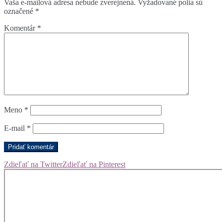
Vaša e-mailová adresa nebude zverejnená.
Vyžadované polia sú
označené
*
Komentár
*
Meno
*
E-mail
*
Zdieľať na Twitter
Zdieľať na Pinterest