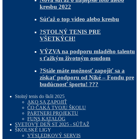
kresbu 2022
Súťaž o top video alebo kresbu
?STOLNÝ TENIS PRE
VŠETKÝCH!
VÝZVA na podporu mladého talentu
s ťažkým životným osudom
?Stále máte možnosť zapojiť sa a
získať podporu od Niké – Fondu pre
budúcnosť športu! ???
Stolný tenis do škôl 2025
AKO SA ZAPOJIŤ
ČO ČAKÁ TVOJU ŠKOLU
PARTNERI PROJEKTU
FUNS KATALÓG
SVETOVÝ DEŇ ST 2025 - SÚŤAŽ
ŠKOLSKÉ LIGY
VÝSLEDKOVÝ SERVIS