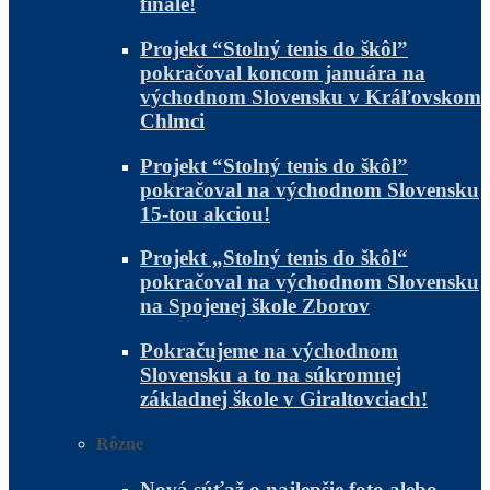
finále!
Projekt “Stolný tenis do škôl”
pokračoval koncom januára na
východnom Slovensku v Kráľovskom
Chlmci
Projekt “Stolný tenis do škôl”
pokračoval na východnom Slovensku
15-tou akciou!
Projekt „Stolný tenis do škôl“
pokračoval na východnom Slovensku
na Spojenej škole Zborov
Pokračujeme na východnom
Slovensku a to na súkromnej
základnej škole v Giraltovciach!
Rôzne
Nová súťaž o najlepšie foto alebo