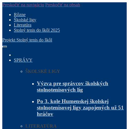
Preskočiť na navigáciu
Preskočiť na obsah
Rôzne
Školské ligy
Literatúra
Stolný tenis do škôl 2025
Projekt Stolný tenis do škôl
SPRÁVY
ŠKOLSKÉ LIGY
Výzva pre správcov školských
stolnotenisových líg
Po 3. kole Humenskej školskej
stolnotenisovej ligy zapojených už 51
hráčov
LITERATÚRA