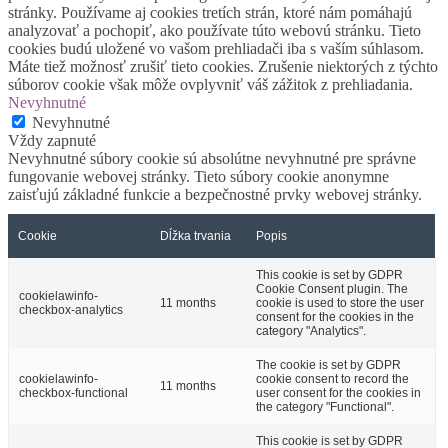
stránky. Používame aj cookies tretích strán, ktoré nám pomáhajú
analyzovať a pochopiť, ako používate túto webovú stránku. Tieto
cookies budú uložené vo vašom prehliadači iba s vaším súhlasom.
Máte tiež možnosť zrušiť tieto cookies. Zrušenie niektorých z týchto
súborov cookie však môže ovplyvniť váš zážitok z prehliadania.
Nevyhnutné
Nevyhnutné
Vždy zapnuté
Nevyhnutné súbory cookie sú absolútne nevyhnutné pre správne
fungovanie webovej stránky. Tieto súbory cookie anonymne
zaisťujú základné funkcie a bezpečnostné prvky webovej stránky.
Cookie
Dĺžka trvania
Popis
This cookie is set by GDPR
Cookie Consent plugin. The
cookielawinfo-
11 months
cookie is used to store the user
checkbox-analytics
consent for the cookies in the
category "Analytics".
The cookie is set by GDPR
cookielawinfo-
cookie consent to record the
11 months
checkbox-functional
user consent for the cookies in
the category "Functional".
This cookie is set by GDPR