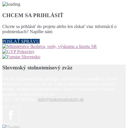
CHCEM SA PRIHLÁSIŤ
Chcete sa prihlásiť do projetu alebo len získať viac informácií o
podmienkach? Napíšte nám
POSLAŤ SPRÁVU
Slovenský stolnotenisový zväz
Vďaka zodpovednému prístupu, odbornému personálu a rokom
skúseností s prácou s deťmi, Vám ponúkame garanciu vysokej
kvality, technickej pripravenosti a šporovo-sociálneho rozmeru
projektu. Radi uvítame aj vás.
+421 244 884 042,
info@sraketoudoskoly.sk