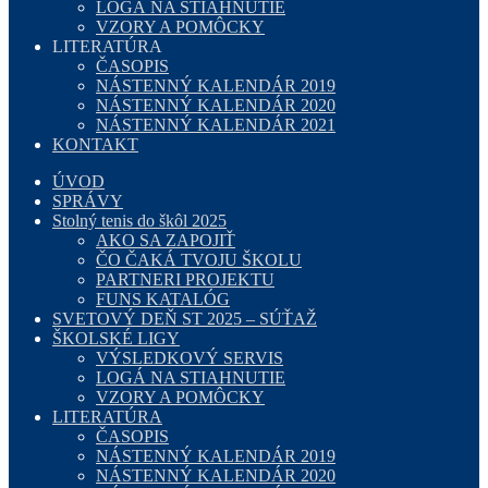
LOGÁ NA STIAHNUTIE
VZORY A POMÔCKY
LITERATÚRA
ČASOPIS
NÁSTENNÝ KALENDÁR 2019
NÁSTENNÝ KALENDÁR 2020
NÁSTENNÝ KALENDÁR 2021
KONTAKT
ÚVOD
SPRÁVY
Stolný tenis do škôl 2025
AKO SA ZAPOJIŤ
ČO ČAKÁ TVOJU ŠKOLU
PARTNERI PROJEKTU
FUNS KATALÓG
SVETOVÝ DEŇ ST 2025 – SÚŤAŽ
ŠKOLSKÉ LIGY
VÝSLEDKOVÝ SERVIS
LOGÁ NA STIAHNUTIE
VZORY A POMÔCKY
LITERATÚRA
ČASOPIS
NÁSTENNÝ KALENDÁR 2019
NÁSTENNÝ KALENDÁR 2020