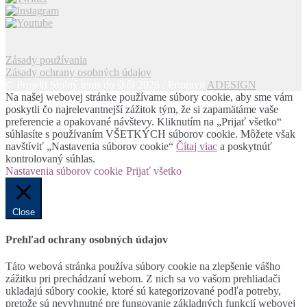
Zásady používania
Zásady ochrany osobných údajov
© Projekt Stolný tenis do škôl 2026 / Pripravil
ADESIGN
Na našej webovej stránke používame súbory cookie, aby sme vám
poskytli čo najrelevantnejší zážitok tým, že si zapamätáme vaše
preferencie a opakované návštevy. Kliknutím na „Prijať všetko“
súhlasíte s používaním VŠETKÝCH súborov cookie. Môžete však
navštíviť „Nastavenia súborov cookie“
Čítaj viac
a poskytnúť
kontrolovaný súhlas.
Nastavenia súborov cookie
Prijať všetko
Close
Prehľad ochrany osobných údajov
Táto webová stránka používa súbory cookie na zlepšenie vášho
zážitku pri prechádzaní webom. Z nich sa vo vašom prehliadači
ukladajú súbory cookie, ktoré sú kategorizované podľa potreby,
pretože sú nevyhnutné pre fungovanie základných funkcií webovej