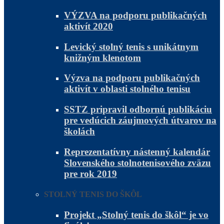
VÝZVA na podporu publikačných
aktivít 2020
Levický stolný tenis s unikátnym
knižným klenotom
Výzva na podporu publikačných
aktivít v oblasti stolného tenisu
SSTZ pripravil odbornú publikáciu
pre vedúcich záujmových útvarov na
školách
Reprezentatívny nástenný kalendár
Slovenského stolnotenisového zväzu
pre rok 2019
STOLNÝ TENIS DO ŠKÔL
Projekt „Stolný tenis do škôl“ je vo