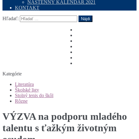
NÁSTENNÝ KALENDÁR 2021
KONTAKT
Hľadať:
Kategórie
Literatúra
Školské ligy
Stolný tenis do škôl
Rôzne
VÝZVA na podporu mladého
talentu s ťažkým životným