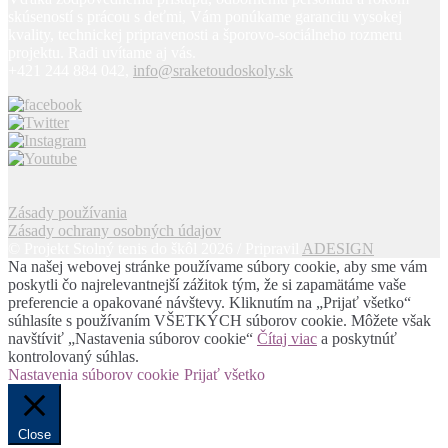
skúseností s prácou s deťmi, Vám ponúkame garanciu vysokej
kvality, technickej pripravenosti a šporovo-sociálneho rozmeru
projektu. Radi uvítame aj vás.
+421 244 884 042,
info@sraketoudoskoly.sk
Zásady používania
Zásady ochrany osobných údajov
© Projekt Stolný tenis do škôl 2026 / Pripravil
ADESIGN
Na našej webovej stránke používame súbory cookie, aby sme vám
poskytli čo najrelevantnejší zážitok tým, že si zapamätáme vaše
preferencie a opakované návštevy. Kliknutím na „Prijať všetko“
súhlasíte s používaním VŠETKÝCH súborov cookie. Môžete však
navštíviť „Nastavenia súborov cookie“
Čítaj viac
a poskytnúť
kontrolovaný súhlas.
Nastavenia súborov cookie
Prijať všetko
Close