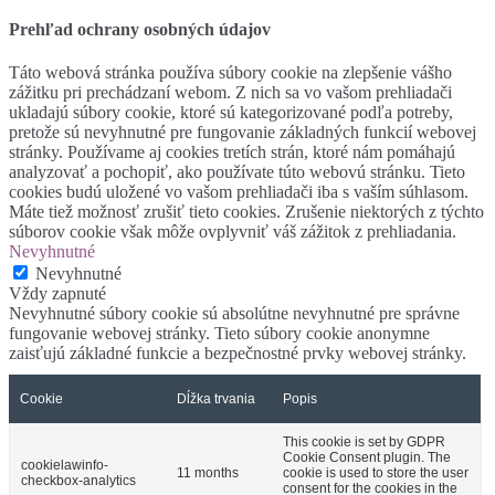
Prehľad ochrany osobných údajov
Táto webová stránka používa súbory cookie na zlepšenie vášho
zážitku pri prechádzaní webom. Z nich sa vo vašom prehliadači
ukladajú súbory cookie, ktoré sú kategorizované podľa potreby,
pretože sú nevyhnutné pre fungovanie základných funkcií webovej
stránky. Používame aj cookies tretích strán, ktoré nám pomáhajú
analyzovať a pochopiť, ako používate túto webovú stránku. Tieto
cookies budú uložené vo vašom prehliadači iba s vaším súhlasom.
Máte tiež možnosť zrušiť tieto cookies. Zrušenie niektorých z týchto
súborov cookie však môže ovplyvniť váš zážitok z prehliadania.
Nevyhnutné
Nevyhnutné
Vždy zapnuté
Nevyhnutné súbory cookie sú absolútne nevyhnutné pre správne
fungovanie webovej stránky. Tieto súbory cookie anonymne
zaisťujú základné funkcie a bezpečnostné prvky webovej stránky.
Cookie
Dĺžka trvania
Popis
This cookie is set by GDPR
Cookie Consent plugin. The
cookielawinfo-
11 months
cookie is used to store the user
checkbox-analytics
consent for the cookies in the