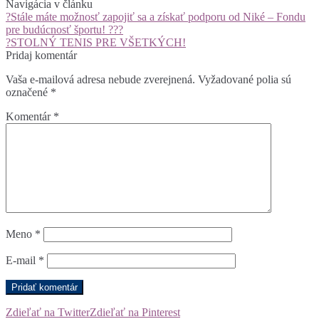
Navigácia v článku
?Stále máte možnosť zapojiť sa a získať podporu od Niké – Fondu
pre budúcnosť športu! ???
?STOLNÝ TENIS PRE VŠETKÝCH!
Pridaj komentár
Vaša e-mailová adresa nebude zverejnená.
Vyžadované polia sú
označené
*
Komentár
*
Meno
*
E-mail
*
Zdieľať na Twitter
Zdieľať na Pinterest