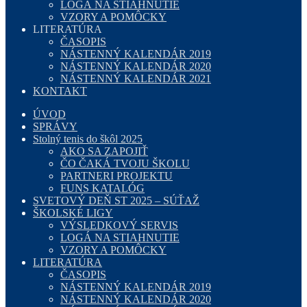
LOGÁ NA STIAHNUTIE
VZORY A POMÔCKY
LITERATÚRA
ČASOPIS
NÁSTENNÝ KALENDÁR 2019
NÁSTENNÝ KALENDÁR 2020
NÁSTENNÝ KALENDÁR 2021
KONTAKT
ÚVOD
SPRÁVY
Stolný tenis do škôl 2025
AKO SA ZAPOJIŤ
ČO ČAKÁ TVOJU ŠKOLU
PARTNERI PROJEKTU
FUNS KATALÓG
SVETOVÝ DEŇ ST 2025 – SÚŤAŽ
ŠKOLSKÉ LIGY
VÝSLEDKOVÝ SERVIS
LOGÁ NA STIAHNUTIE
VZORY A POMÔCKY
LITERATÚRA
ČASOPIS
NÁSTENNÝ KALENDÁR 2019
NÁSTENNÝ KALENDÁR 2020