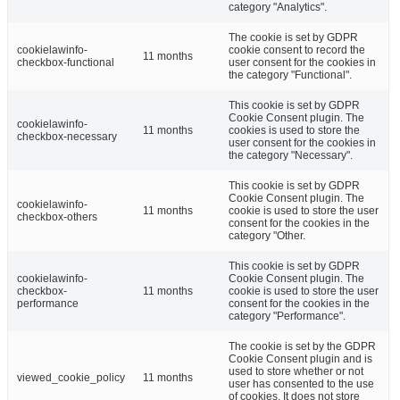
category "Analytics".
The cookie is set by GDPR
cookielawinfo-
cookie consent to record the
11 months
checkbox-functional
user consent for the cookies in
the category "Functional".
This cookie is set by GDPR
Cookie Consent plugin. The
cookielawinfo-
11 months
cookies is used to store the
checkbox-necessary
user consent for the cookies in
the category "Necessary".
This cookie is set by GDPR
Cookie Consent plugin. The
cookielawinfo-
11 months
cookie is used to store the user
checkbox-others
consent for the cookies in the
category "Other.
This cookie is set by GDPR
cookielawinfo-
Cookie Consent plugin. The
checkbox-
11 months
cookie is used to store the user
performance
consent for the cookies in the
category "Performance".
The cookie is set by the GDPR
Cookie Consent plugin and is
used to store whether or not
viewed_cookie_policy
11 months
user has consented to the use
of cookies. It does not store