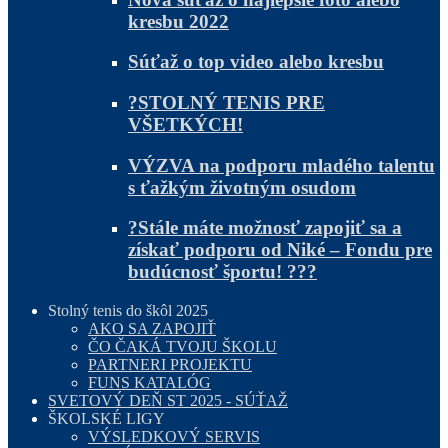
kresbu 2022
Súťaž o top video alebo kresbu
?STOLNÝ TENIS PRE
VŠETKÝCH!
VÝZVA na podporu mladého talentu
s ťažkým životným osudom
?Stále máte možnosť zapojiť sa a
získať podporu od Niké – Fondu pre
budúcnosť športu! ???
Stolný tenis do škôl 2025
AKO SA ZAPOJIŤ
ČO ČAKÁ TVOJU ŠKOLU
PARTNERI PROJEKTU
FUNS KATALÓG
SVETOVÝ DEŇ ST 2025 - SÚŤAŽ
ŠKOLSKÉ LIGY
VÝSLEDKOVÝ SERVIS