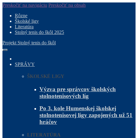
Preskočiť na navigáciu
Preskočiť na obsah
Rôzne
Školské ligy
Literatúra
Stolný tenis do škôl 2025
Projekt Stolný tenis do škôl
SPRÁVY
ŠKOLSKÉ LIGY
Výzva pre správcov školských
stolnotenisových líg
Po 3. kole Humenskej školskej
stolnotenisovej ligy zapojených už 51
hráčov
LITERATÚRA