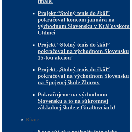
finále!
Projekt “Stolný tenis do škôl”
pokračoval koncom januára na
východnom Slovensku v Kráľovskom
Chlmci
Projekt “Stolný tenis do škôl”
pokračoval na východnom Slovensku
15-tou akciou!
Projekt „Stolný tenis do škôl“
pokračoval na východnom Slovensku
na Spojenej škole Zborov
Pokračujeme na východnom
Slovensku a to na súkromnej
základnej škole v Giraltovciach!
Rôzne
Nová súťaž o najlepšie foto alebo