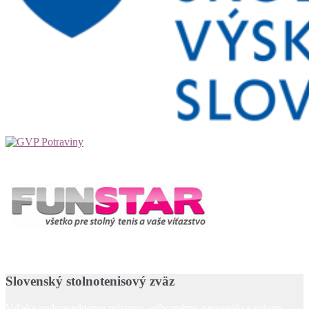
Slovenský stolnotenisový zväz
Vďaka zodpovednému prístupu, odbornému personálu a rokom