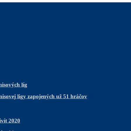
nisových líg
nisovej ligy zapojených už 51 hráčov
vít 2020