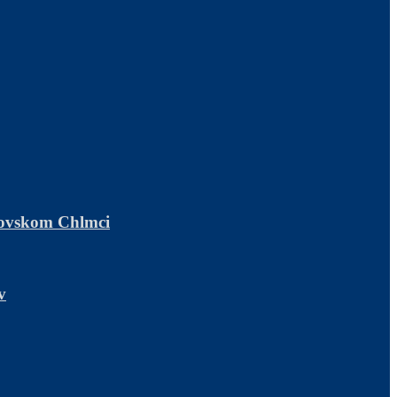
ľovskom Chlmci
v