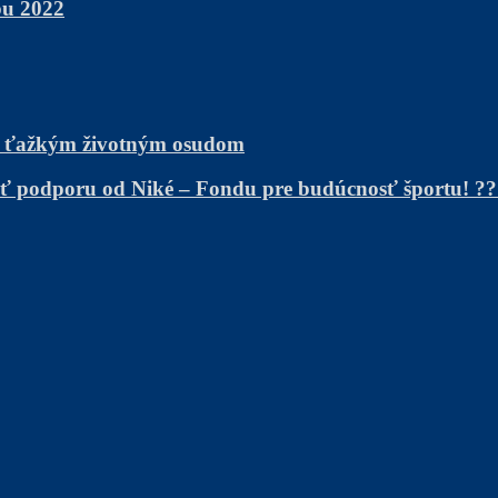
bu 2022
s ťažkým životným osudom
kať podporu od Niké – Fondu pre budúcnosť športu! ?