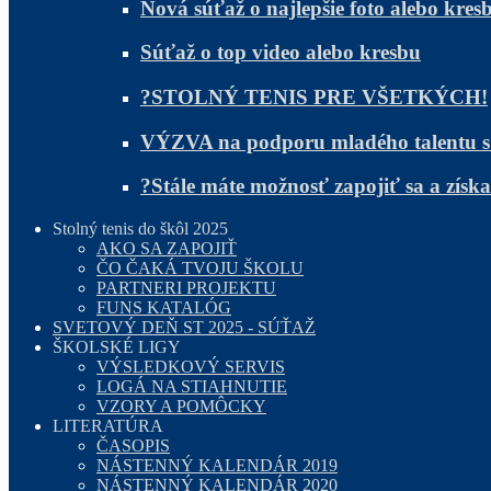
Nová súťaž o najlepšie foto alebo kres
Súťaž o top video alebo kresbu
?STOLNÝ TENIS PRE VŠETKÝCH!
VÝZVA na podporu mladého talentu 
?Stále máte možnosť zapojiť sa a zís
Stolný tenis do škôl 2025
AKO SA ZAPOJIŤ
ČO ČAKÁ TVOJU ŠKOLU
PARTNERI PROJEKTU
FUNS KATALÓG
SVETOVÝ DEŇ ST 2025 - SÚŤAŽ
ŠKOLSKÉ LIGY
VÝSLEDKOVÝ SERVIS
LOGÁ NA STIAHNUTIE
VZORY A POMÔCKY
LITERATÚRA
ČASOPIS
NÁSTENNÝ KALENDÁR 2019
NÁSTENNÝ KALENDÁR 2020