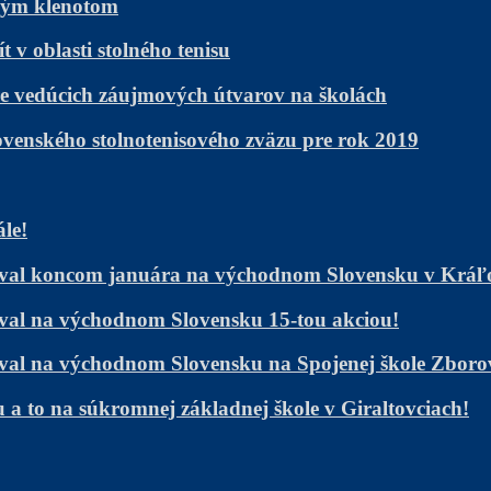
žným klenotom
v oblasti stolného tenisu
e vedúcich záujmových útvarov na školách
ovenského stolnotenisového zväzu pre rok 2019
ále!
ačoval koncom januára na východnom Slovensku v Krá
čoval na východnom Slovensku 15-tou akciou!
čoval na východnom Slovensku na Spojenej škole Zboro
 to na súkromnej základnej škole v Giraltovciach!