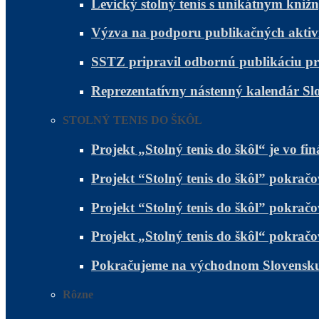
Levický stolný tenis s unikátnym kni
Výzva na podporu publikačných aktivít 
SSTZ pripravil odbornú publikáciu pr
Reprezentatívny nástenný kalendár Sl
STOLNÝ TENIS DO ŠKÔL
Projekt „Stolný tenis do škôl“ je vo fin
Projekt “Stolný tenis do škôl” pokr
Projekt “Stolný tenis do škôl” pokra
Projekt „Stolný tenis do škôl“ pokra
Pokračujeme na východnom Slovensku a
Rôzne