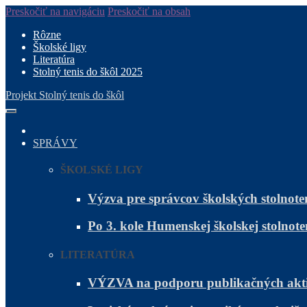
Preskočiť na navigáciu
Preskočiť na obsah
Rôzne
Školské ligy
Literatúra
Stolný tenis do škôl 2025
Projekt Stolný tenis do škôl
SPRÁVY
ŠKOLSKÉ LIGY
Výzva pre správcov školských stolnote
Po 3. kole Humenskej školskej stolnote
LITERATÚRA
VÝZVA na podporu publikačných akti