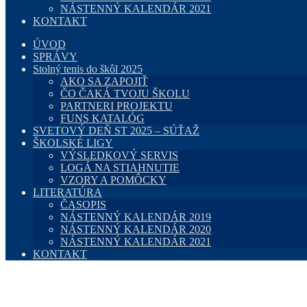
NÁSTENNÝ KALENDÁR 2021
KONTAKT
ÚVOD
SPRÁVY
Stolný tenis do škôl 2025
AKO SA ZAPOJIŤ
ČO ČAKÁ TVOJU ŠKOLU
PARTNERI PROJEKTU
FUNS KATALÓG
SVETOVÝ DEŇ ST 2025 – SÚŤAŽ
ŠKOLSKÉ LIGY
VÝSLEDKOVÝ SERVIS
LOGÁ NA STIAHNUTIE
VZORY A POMÔCKY
LITERATÚRA
ČASOPIS
NÁSTENNÝ KALENDÁR 2019
NÁSTENNÝ KALENDÁR 2020
NÁSTENNÝ KALENDÁR 2021
KONTAKT