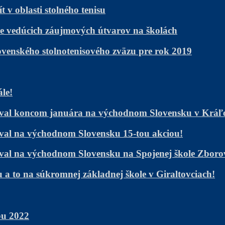
v oblasti stolného tenisu
e vedúcich záujmových útvarov na školách
ovenského stolnotenisového zväzu pre rok 2019
ále!
ačoval koncom januára na východnom Slovensku v Krá
čoval na východnom Slovensku 15-tou akciou!
čoval na východnom Slovensku na Spojenej škole Zboro
 to na súkromnej základnej škole v Giraltovciach!
bu 2022