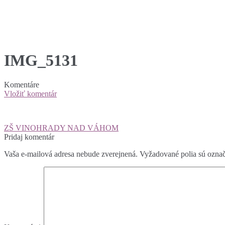
IMG_5131
Komentáre
Vložiť komentár
Navigácia
ZŠ VINOHRADY NAD VÁHOM
v
Pridaj komentár
článku
Vaša e-mailová adresa nebude zverejnená.
Vyžadované polia sú ozna