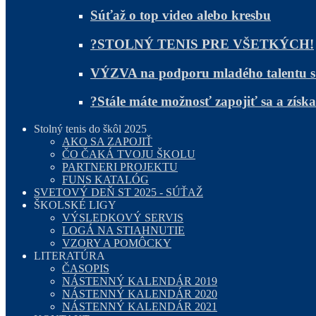
Súťaž o top video alebo kresbu
?STOLNÝ TENIS PRE VŠETKÝCH!
VÝZVA na podporu mladého talentu 
?Stále máte možnosť zapojiť sa a zís
Stolný tenis do škôl 2025
AKO SA ZAPOJIŤ
ČO ČAKÁ TVOJU ŠKOLU
PARTNERI PROJEKTU
FUNS KATALÓG
SVETOVÝ DEŇ ST 2025 - SÚŤAŽ
ŠKOLSKÉ LIGY
VÝSLEDKOVÝ SERVIS
LOGÁ NA STIAHNUTIE
VZORY A POMÔCKY
LITERATÚRA
ČASOPIS
NÁSTENNÝ KALENDÁR 2019
NÁSTENNÝ KALENDÁR 2020
NÁSTENNÝ KALENDÁR 2021