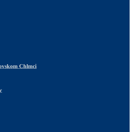
ľovskom Chlmci
v