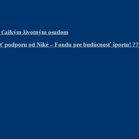
s ťažkým životným osudom
kať podporu od Niké – Fondu pre budúcnosť športu! ?