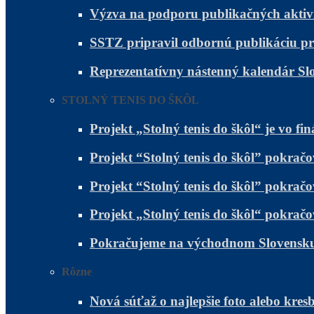
Výzva na podporu publikačných aktivít 
SSTZ pripravil odbornú publikáciu pr
Reprezentatívny nástenný kalendár Sl
STOLNÝ TENIS DO ŠKÔL
Projekt „Stolný tenis do škôl“ je vo fin
Projekt “Stolný tenis do škôl” pokr
Projekt “Stolný tenis do škôl” pokra
Projekt „Stolný tenis do škôl“ pokra
Pokračujeme na východnom Slovensku a
Rôzne
Nová súťaž o najlepšie foto alebo kres