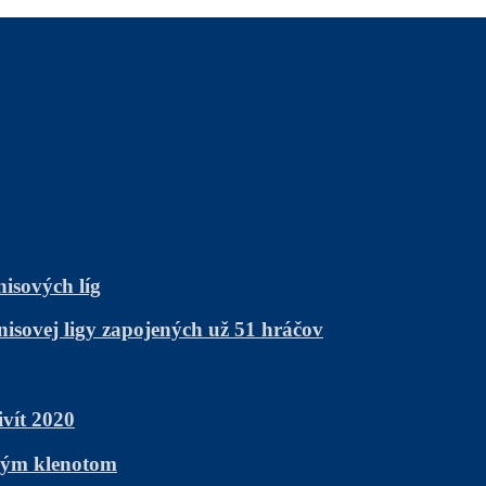
nisových líg
nisovej ligy zapojených už 51 hráčov
vít 2020
žným klenotom