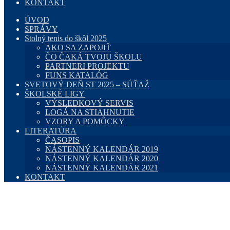
KONTAKT
ÚVOD
SPRÁVY
Stolný tenis do škôl 2025
AKO SA ZAPOJIŤ
ČO ČAKÁ TVOJU ŠKOLU
PARTNERI PROJEKTU
FUNS KATALÓG
SVETOVÝ DEŇ ST 2025 – SÚŤAŽ
ŠKOLSKÉ LIGY
VÝSLEDKOVÝ SERVIS
LOGÁ NA STIAHNUTIE
VZORY A POMÔCKY
LITERATÚRA
ČASOPIS
NÁSTENNÝ KALENDÁR 2019
NÁSTENNÝ KALENDÁR 2020
NÁSTENNÝ KALENDÁR 2021
KONTAKT