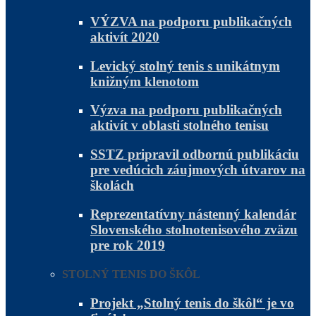
VÝZVA na podporu publikačných
aktivít 2020
Levický stolný tenis s unikátnym
knižným klenotom
Výzva na podporu publikačných
aktivít v oblasti stolného tenisu
SSTZ pripravil odbornú publikáciu
pre vedúcich záujmových útvarov na
školách
Reprezentatívny nástenný kalendár
Slovenského stolnotenisového zväzu
pre rok 2019
STOLNÝ TENIS DO ŠKÔL
Projekt „Stolný tenis do škôl“ je vo