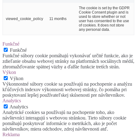
The cookie is set by the GDPR
Cookie Consent plugin and is
used to store whether or not
viewed_cookie_policy
11 months
user has consented to the use
of cookies. It does not store
any personal data.
Funkčné
Funkčné
Funkčné súbory cookie pomáhajú vykonávať určité funkcie, ako je
zdieľanie obsahu webovej stránky na platformách sociálnych médií,
zhromažďovanie spätnej väzby a ďalšie funkcie tretích strán.
Výkon
Výkon
Výkonnostné súbory cookie sa používajú na pochopenie a analýzu
kľúčových indexov výkonnosti webovej stránky, čo pomáha pri
poskytovaní lepšej používateľskej skúsenosti pre návštevníkov.
Analytics
Analytics
Analytické cookies sa používajú na pochopenie toho, ako
návštevníci interagujú s webovou stránkou. Tieto súbory cookie
pomáhajú poskytovať informácie o metrikách, ako je počet
návštevníkov, miera odchodov, zdroj návštevnosti atď.
Reklama