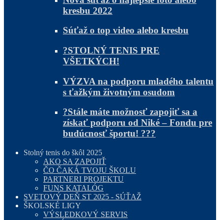
kresbu 2022
Súťaž o top video alebo kresbu
?STOLNÝ TENIS PRE
VŠETKÝCH!
VÝZVA na podporu mladého talentu
s ťažkým životným osudom
?Stále máte možnosť zapojiť sa a
získať podporu od Niké – Fondu pre
budúcnosť športu! ???
Stolný tenis do škôl 2025
AKO SA ZAPOJIŤ
ČO ČAKÁ TVOJU ŠKOLU
PARTNERI PROJEKTU
FUNS KATALÓG
SVETOVÝ DEŇ ST 2025 - SÚŤAŽ
ŠKOLSKÉ LIGY
VÝSLEDKOVÝ SERVIS