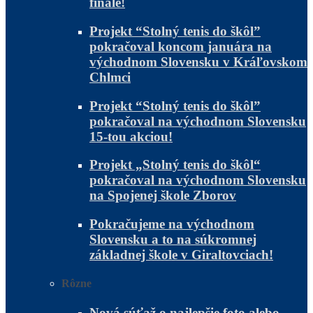
finále!
Projekt “Stolný tenis do škôl”
pokračoval koncom januára na
východnom Slovensku v Kráľovskom
Chlmci
Projekt “Stolný tenis do škôl”
pokračoval na východnom Slovensku
15-tou akciou!
Projekt „Stolný tenis do škôl“
pokračoval na východnom Slovensku
na Spojenej škole Zborov
Pokračujeme na východnom
Slovensku a to na súkromnej
základnej škole v Giraltovciach!
Rôzne
Nová súťaž o najlepšie foto alebo