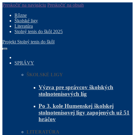
Preskočiť na navigáciu
Preskočiť na obsah
Rôzne
Školské ligy
Literatúra
Stolný tenis do škôl 2025
Projekt Stolný tenis do škôl
SPRÁVY
ŠKOLSKÉ LIGY
Výzva pre správcov školských
stolnotenisových líg
Po 3. kole Humenskej školskej
stolnotenisovej ligy zapojených už 51
hráčov
LITERATÚRA