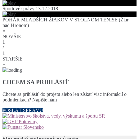
Športové správy 13.12.2018
POHÁR MLADŠÍCH ŽIAKOV V STOLNOM TENISE (Žiar
nad Hronom)
«
NOVŠIE
1
/
1
STARŠIE
»
CHCEM SA PRIHLÁSIŤ
Chcete sa prihlásiť do projetu alebo len získať viac informácií o
podmienkach? Napíšte nám
POSLAŤ SPRÁVU
Slovenský stolnotenisový zväz