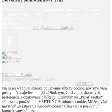
Vďaka zodpovednému prístupu, odbornému personálu a rokom
skúseností s prácou s deťmi, Vám ponúkame garanciu vysokej
kvality, technickej pripravenosti a šporovo-sociálneho rozmeru
projektu. Radi uvítame aj vás.
+421 244 884 042,
info@sraketoudoskoly.sk
Zásady používania
Zásady ochrany osobných údajov
© Projekt Stolný tenis do škôl 2026 / Pripravil
ADESIGN
Na našej webovej stránke používame súbory cookie, aby sme vám
poskytli čo najrelevantnejší zážitok tým, že si zapamätáme vaše
preferencie a opakované návštevy. Kliknutím na „Prijať všetko“
súhlasíte s používaním VŠETKÝCH súborov cookie. Môžete však
navštíviť „Nastavenia súborov cookie“
Čítaj viac
a poskytnúť
kontrolovaný súhlas.