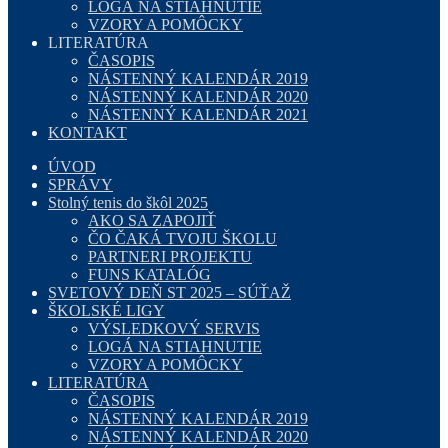
LOGÁ NA STIAHNUTIE
VZORY A POMÔCKY
LITERATÚRA
ČASOPIS
NÁSTENNÝ KALENDÁR 2019
NÁSTENNÝ KALENDÁR 2020
NÁSTENNÝ KALENDÁR 2021
KONTAKT
ÚVOD
SPRÁVY
Stolný tenis do škôl 2025
AKO SA ZAPOJIŤ
ČO ČAKÁ TVOJU ŠKOLU
PARTNERI PROJEKTU
FUNS KATALÓG
SVETOVÝ DEŇ ST 2025 – SÚŤAŽ
ŠKOLSKÉ LIGY
VÝSLEDKOVÝ SERVIS
LOGÁ NA STIAHNUTIE
VZORY A POMÔCKY
LITERATÚRA
ČASOPIS
NÁSTENNÝ KALENDÁR 2019
NÁSTENNÝ KALENDÁR 2020