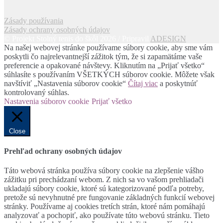
Zásady používania
Zásady ochrany osobných údajov
© Projekt Stolný tenis do škôl 2026 / Pripravil
ADESIGN
Na našej webovej stránke používame súbory cookie, aby sme vám
poskytli čo najrelevantnejší zážitok tým, že si zapamätáme vaše
preferencie a opakované návštevy. Kliknutím na „Prijať všetko“
súhlasíte s používaním VŠETKÝCH súborov cookie. Môžete však
navštíviť „Nastavenia súborov cookie“
Čítaj viac
a poskytnúť
kontrolovaný súhlas.
Nastavenia súborov cookie
Prijať všetko
Close
Prehľad ochrany osobných údajov
Táto webová stránka používa súbory cookie na zlepšenie vášho
zážitku pri prechádzaní webom. Z nich sa vo vašom prehliadači
ukladajú súbory cookie, ktoré sú kategorizované podľa potreby,
pretože sú nevyhnutné pre fungovanie základných funkcií webovej
stránky. Používame aj cookies tretích strán, ktoré nám pomáhajú
analyzovať a pochopiť, ako používate túto webovú stránku. Tieto