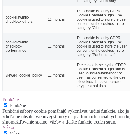
the category "Necessary".
This cookie is set by GDPR
Cookie Consent plugin. The
cookielawinfo-
11 months
cookie is used to store the user
checkbox-others
consent for the cookies in the
category "Other.
This cookie is set by GDPR
cookielawinfo-
Cookie Consent plugin. The
checkbox-
11 months
cookie is used to store the user
performance
consent for the cookies in the
category "Performance".
The cookie is set by the GDPR
Cookie Consent plugin and is
used to store whether or not
viewed_cookie_policy
11 months
user has consented to the use
of cookies. It does not store
any personal data.
Funkčné
Funkčné
Funkčné súbory cookie pomáhajú vykonávať určité funkcie, ako je
zdieľanie obsahu webovej stránky na platformách sociálnych médií,
zhromažďovanie spätnej väzby a ďalšie funkcie tretích strán.
Výkon
Výkon