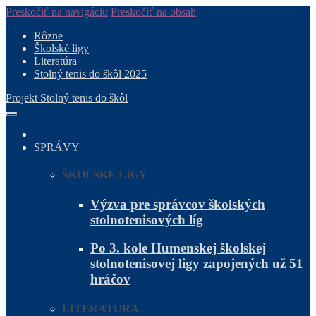
Preskočiť na navigáciu
Preskočiť na obsah
Rôzne
Školské ligy
Literatúra
Stolný tenis do škôl 2025
Projekt Stolný tenis do škôl
SPRÁVY
ŠKOLSKÉ LIGY
Výzva pre správcov školských
stolnotenisových líg
Po 3. kole Humenskej školskej
stolnotenisovej ligy zapojených už 51
hráčov
LITERATÚRA