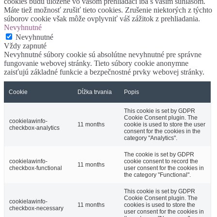
cookies budú uložené vo vašom prehliadači iba s vaším súhlasom.
Máte tiež možnosť zrušiť tieto cookies. Zrušenie niektorých z týchto
súborov cookie však môže ovplyvniť váš zážitok z prehliadania.
Nevyhnutné
Nevyhnutné
Vždy zapnuté
Nevyhnutné súbory cookie sú absolútne nevyhnutné pre správne
fungovanie webovej stránky. Tieto súbory cookie anonymne
zaisťujú základné funkcie a bezpečnostné prvky webovej stránky.
Cookie
Dĺžka trvania
Popis
This cookie is set by GDPR
Cookie Consent plugin. The
cookielawinfo-
11 months
cookie is used to store the user
checkbox-analytics
consent for the cookies in the
category "Analytics".
The cookie is set by GDPR
cookielawinfo-
cookie consent to record the
11 months
checkbox-functional
user consent for the cookies in
the category "Functional".
This cookie is set by GDPR
Cookie Consent plugin. The
cookielawinfo-
11 months
cookies is used to store the
checkbox-necessary
user consent for the cookies in