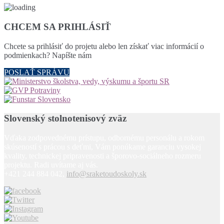
CHCEM SA PRIHLÁSIŤ
Chcete sa prihlásiť do projetu alebo len získať viac informácií o
podmienkach? Napíšte nám
POSLAŤ SPRÁVU
Slovenský stolnotenisový zväz
Vďaka zodpovednému prístupu, odbornému personálu a rokom
skúseností s prácou s deťmi, Vám ponúkame garanciu vysokej
kvality, technickej pripravenosti a šporovo-sociálneho rozmeru
projektu. Radi uvítame aj vás.
+421 244 884 042,
info@sraketoudoskoly.sk