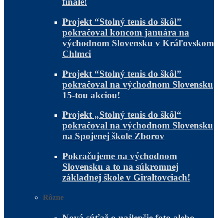
finále!
Projekt “Stolný tenis do škôl”
pokračoval koncom januára na
východnom Slovensku v Kráľovskom
Chlmci
Projekt “Stolný tenis do škôl”
pokračoval na východnom Slovensku
15-tou akciou!
Projekt „Stolný tenis do škôl“
pokračoval na východnom Slovensku
na Spojenej škole Zborov
Pokračujeme na východnom
Slovensku a to na súkromnej
základnej škole v Giraltovciach!
Rôzne
Nová súťaž o najlepšie foto alebo