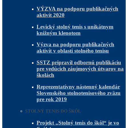
VÝZVA na podporu publikačných
aktivít 2020
Levický stolný tenis s unikátnym
knižným klenotom
Výzva na podporu publikačných
aktivít v oblasti stolného tenisu
SSTZ pripravil odbornú publikáciu
pre vedúcich záujmových útvarov na
školách
Reprezentatívny nástenný kalendár
Slovenského stolnotenisového zväzu
pre rok 2019
STOLNÝ TENIS DO ŠKÔL
Projekt „Stolný tenis do škôl“ je vo