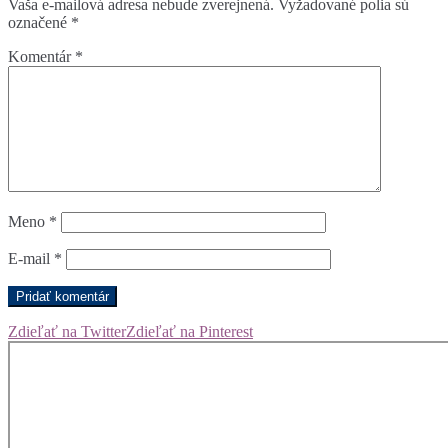
Vaša e-mailová adresa nebude zverejnená.
Vyžadované polia sú
označené
*
Komentár
*
Meno
*
E-mail
*
Zdieľať na Twitter
Zdieľať na Pinterest