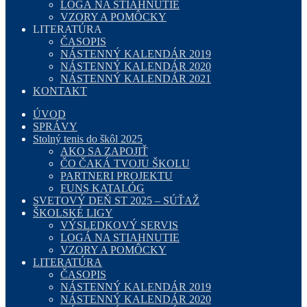
LOGÁ NA STIAHNUTIE
VZORY A POMÔCKY
LITERATÚRA
ČASOPIS
NÁSTENNÝ KALENDÁR 2019
NÁSTENNÝ KALENDÁR 2020
NÁSTENNÝ KALENDÁR 2021
KONTAKT
ÚVOD
SPRÁVY
Stolný tenis do škôl 2025
AKO SA ZAPOJIŤ
ČO ČAKÁ TVOJU ŠKOLU
PARTNERI PROJEKTU
FUNS KATALÓG
SVETOVÝ DEŇ ST 2025 – SÚŤAŽ
ŠKOLSKÉ LIGY
VÝSLEDKOVÝ SERVIS
LOGÁ NA STIAHNUTIE
VZORY A POMÔCKY
LITERATÚRA
ČASOPIS
NÁSTENNÝ KALENDÁR 2019
NÁSTENNÝ KALENDÁR 2020