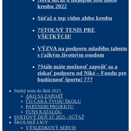
kresbu 2022
Súťaž o top video alebo kresbu
?STOLNÝ TENIS PRE
VŠETKÝCH!
VÝZVA na podporu mladého talentu
s ťažkým životným osudom
?Stále máte možnosť zapojiť sa a
získať podporu od Niké – Fondu pre
budúcnosť športu! ???
Stolný tenis do škôl 2025
AKO SA ZAPOJIŤ
ČO ČAKÁ TVOJU ŠKOLU
PARTNERI PROJEKTU
FUNS KATALÓG
SVETOVÝ DEŇ ST 2025 - SÚŤAŽ
ŠKOLSKÉ LIGY
VÝSLEDKOVÝ SERVIS