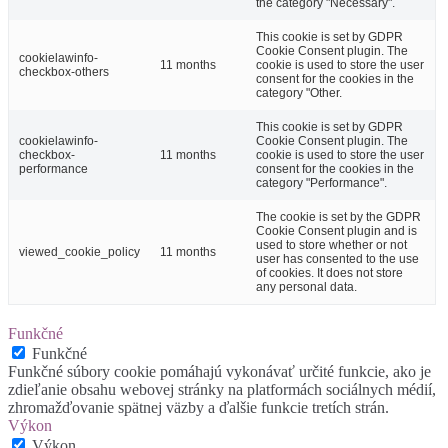
the category "Necessary".
This cookie is set by GDPR
Cookie Consent plugin. The
cookielawinfo-
11 months
cookie is used to store the user
checkbox-others
consent for the cookies in the
category "Other.
This cookie is set by GDPR
cookielawinfo-
Cookie Consent plugin. The
checkbox-
11 months
cookie is used to store the user
performance
consent for the cookies in the
category "Performance".
The cookie is set by the GDPR
Cookie Consent plugin and is
used to store whether or not
viewed_cookie_policy
11 months
user has consented to the use
of cookies. It does not store
any personal data.
Funkčné
Funkčné
Funkčné súbory cookie pomáhajú vykonávať určité funkcie, ako je
zdieľanie obsahu webovej stránky na platformách sociálnych médií,
zhromažďovanie spätnej väzby a ďalšie funkcie tretích strán.
Výkon
Výkon