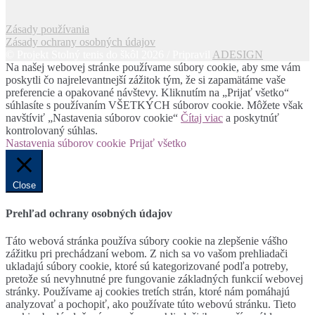
Zásady používania
Zásady ochrany osobných údajov
© Projekt Stolný tenis do škôl 2026 / Pripravil
ADESIGN
Na našej webovej stránke používame súbory cookie, aby sme vám
poskytli čo najrelevantnejší zážitok tým, že si zapamätáme vaše
preferencie a opakované návštevy. Kliknutím na „Prijať všetko“
súhlasíte s používaním VŠETKÝCH súborov cookie. Môžete však
navštíviť „Nastavenia súborov cookie“
Čítaj viac
a poskytnúť
kontrolovaný súhlas.
Nastavenia súborov cookie
Prijať všetko
Close
Prehľad ochrany osobných údajov
Táto webová stránka používa súbory cookie na zlepšenie vášho
zážitku pri prechádzaní webom. Z nich sa vo vašom prehliadači
ukladajú súbory cookie, ktoré sú kategorizované podľa potreby,
pretože sú nevyhnutné pre fungovanie základných funkcií webovej
stránky. Používame aj cookies tretích strán, ktoré nám pomáhajú
analyzovať a pochopiť, ako používate túto webovú stránku. Tieto