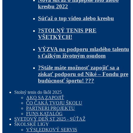
kresbu 2022
Súťaž o top video alebo kresbu
?STOLNÝ TENIS PRE
VŠETKÝCH!
VÝZVA na podporu mladého talentu
s ťažkým životným osudom
?Stále máte možnosť zapojiť sa a
získať podporu od Niké – Fondu pre
budúcnosť športu! ???
Stolný tenis do škôl 2025
AKO SA ZAPOJIŤ
ČO ČAKÁ TVOJU ŠKOLU
PARTNERI PROJEKTU
FUNS KATALÓG
SVETOVÝ DEŇ ST 2025 - SÚŤAŽ
ŠKOLSKÉ LIGY
VÝSLEDKOVÝ SERVIS