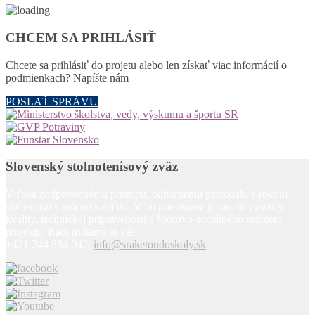
CHCEM SA PRIHLÁSIŤ
Chcete sa prihlásiť do projetu alebo len získať viac informácií o
podmienkach? Napíšte nám
POSLAŤ SPRÁVU
Slovenský stolnotenisový zväz
Vďaka zodpovednému prístupu, odbornému personálu a rokom
skúseností s prácou s deťmi, Vám ponúkame garanciu vysokej
kvality, technickej pripravenosti a šporovo-sociálneho rozmeru
projektu. Radi uvítame aj vás.
+421 244 884 042,
info@sraketoudoskoly.sk