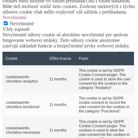
cookies budú uložené vo vašom prehliadači iba s vaším súhlasom.
Máte tiež možnosť zrušiť tieto cookies. Zrušenie niektorých z týchto
súborov cookie však môže ovplyvniť váš zážitok z prehliadania.
Nevyhnutné
Nevyhnutné
Vždy zapnuté
Nevyhnutné súbory cookie sú absolútne nevyhnutné pre správne
fungovanie webovej stránky. Tieto súbory cookie anonymne
zaisťujú základné funkcie a bezpečnostné prvky webovej stránky.
Cookie
Dĺžka trvania
Popis
This cookie is set by GDPR
Cookie Consent plugin. The
cookielawinfo-
11 months
cookie is used to store the user
checkbox-analytics
consent for the cookies in the
category "Analytics".
The cookie is set by GDPR
cookielawinfo-
cookie consent to record the
11 months
checkbox-functional
user consent for the cookies in
the category "Functional".
This cookie is set by GDPR
Cookie Consent plugin. The
cookielawinfo-
11 months
cookies is used to store the
checkbox-necessary
user consent for the cookies in