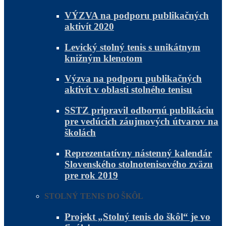
VÝZVA na podporu publikačných
aktivít 2020
Levický stolný tenis s unikátnym
knižným klenotom
Výzva na podporu publikačných
aktivít v oblasti stolného tenisu
SSTZ pripravil odbornú publikáciu
pre vedúcich záujmových útvarov na
školách
Reprezentatívny nástenný kalendár
Slovenského stolnotenisového zväzu
pre rok 2019
STOLNÝ TENIS DO ŠKÔL
Projekt „Stolný tenis do škôl“ je vo