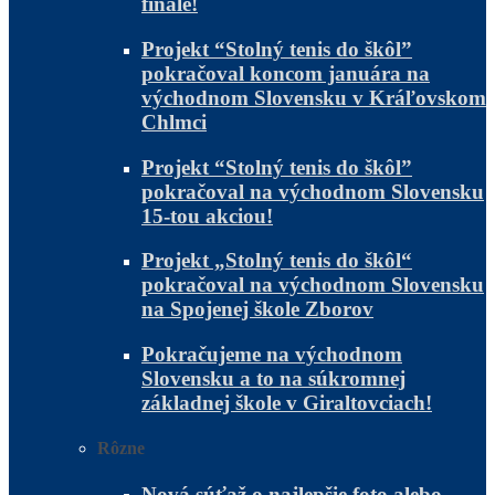
finále!
Projekt “Stolný tenis do škôl”
pokračoval koncom januára na
východnom Slovensku v Kráľovskom
Chlmci
Projekt “Stolný tenis do škôl”
pokračoval na východnom Slovensku
15-tou akciou!
Projekt „Stolný tenis do škôl“
pokračoval na východnom Slovensku
na Spojenej škole Zborov
Pokračujeme na východnom
Slovensku a to na súkromnej
základnej škole v Giraltovciach!
Rôzne
Nová súťaž o najlepšie foto alebo