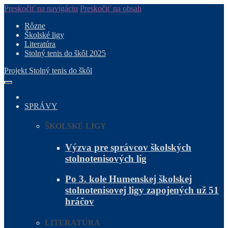
Preskočiť na navigáciu
Preskočiť na obsah
Rôzne
Školské ligy
Literatúra
Stolný tenis do škôl 2025
Projekt Stolný tenis do škôl
SPRÁVY
ŠKOLSKÉ LIGY
Výzva pre správcov školských
stolnotenisových líg
Po 3. kole Humenskej školskej
stolnotenisovej ligy zapojených už 51
hráčov
LITERATÚRA