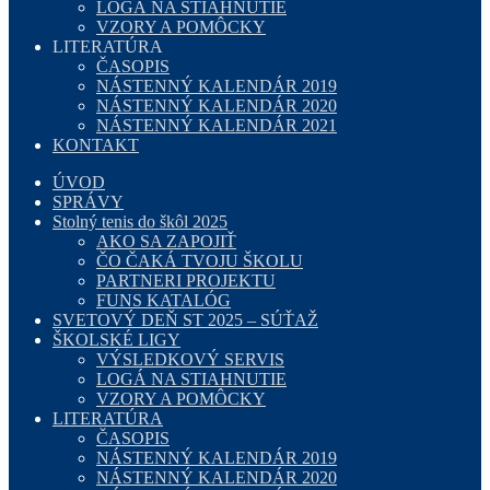
LOGÁ NA STIAHNUTIE
VZORY A POMÔCKY
LITERATÚRA
ČASOPIS
NÁSTENNÝ KALENDÁR 2019
NÁSTENNÝ KALENDÁR 2020
NÁSTENNÝ KALENDÁR 2021
KONTAKT
ÚVOD
SPRÁVY
Stolný tenis do škôl 2025
AKO SA ZAPOJIŤ
ČO ČAKÁ TVOJU ŠKOLU
PARTNERI PROJEKTU
FUNS KATALÓG
SVETOVÝ DEŇ ST 2025 – SÚŤAŽ
ŠKOLSKÉ LIGY
VÝSLEDKOVÝ SERVIS
LOGÁ NA STIAHNUTIE
VZORY A POMÔCKY
LITERATÚRA
ČASOPIS
NÁSTENNÝ KALENDÁR 2019
NÁSTENNÝ KALENDÁR 2020