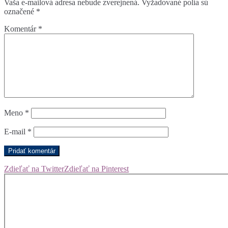
Vaša e-mailová adresa nebude zverejnená.
Vyžadované polia sú
označené
*
Komentár
*
Meno
*
E-mail
*
Zdieľať na Twitter
Zdieľať na Pinterest