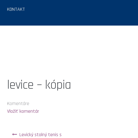
KONTAKT
ÚVOD
SPRÁVY
Stolný tenis do škôl 2025
AKO SA ZAPOJIŤ
levice – kópia
ČO ČAKÁ TVOJU ŠKOLU
Komentáre
PARTNERI PROJEKTU
Vložiť komentár
FUNS KATALÓG
Navigácia v článku
Levický stolný tenis s