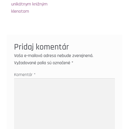
SVETOVÝ DEŇ ST 2025 – SÚŤAŽ
unikátnym knižným
klenotom
ŠKOLSKÉ LIGY
VÝSLEDKOVÝ SERVIS
Pridaj komentár
LOGÁ NA STIAHNUTIE
Vaša e-mailová adresa nebude zverejnená.
Vyžadované polia sú označené
*
VZORY A POMÔCKY
Komentár
*
LITERATÚRA
ČASOPIS
NÁSTENNÝ KALENDÁR 2019
NÁSTENNÝ KALENDÁR 2020