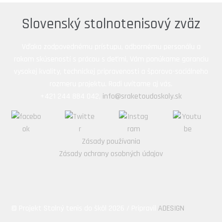
Slovenský stolnotenisový zväz
Vďaka zodpovednému prístupu, odbornému personálu a
rokom skúseností s prácou s deťmi, Vám ponúkame garanciu
vysokej kvality, technickej pripravenosti a šporovo-sociálneho
rozmeru projektu. Radi uvítame aj vás.
+421 244 884 042,
info@sraketoudoskoly.sk
Zásady používania
Zásady ochrany osobných údajov
© Projekt Stolný tenis do škôl 2026 / Pripravil
ADESIGN