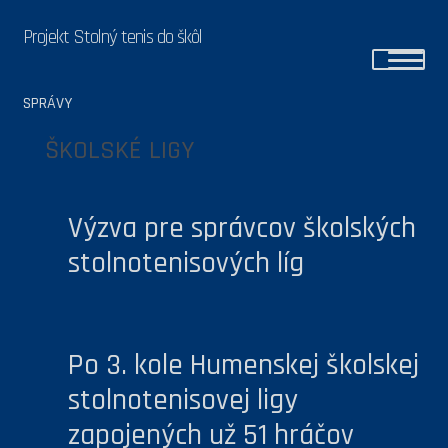
Projekt Stolný tenis do škôl
Preskočiť na navigáciu
Preskočiť na obsah
SPRÁVY
ŠKOLSKÉ LIGY
Výzva pre správcov školských
stolnotenisových líg
Po 3. kole Humenskej školskej
stolnotenisovej ligy
zapojených už 51 hráčov