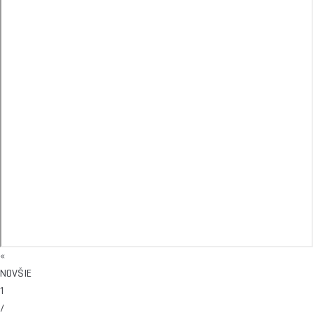
«
NOVŠIE
1
/