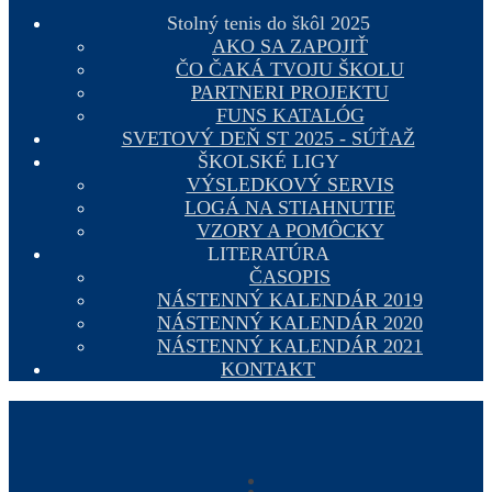
Stolný tenis do škôl 2025
AKO SA ZAPOJIŤ
ČO ČAKÁ TVOJU ŠKOLU
PARTNERI PROJEKTU
FUNS KATALÓG
SVETOVÝ DEŇ ST 2025 - SÚŤAŽ
ŠKOLSKÉ LIGY
VÝSLEDKOVÝ SERVIS
LOGÁ NA STIAHNUTIE
VZORY A POMÔCKY
LITERATÚRA
ČASOPIS
NÁSTENNÝ KALENDÁR 2019
NÁSTENNÝ KALENDÁR 2020
NÁSTENNÝ KALENDÁR 2021
KONTAKT