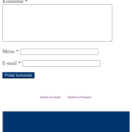
Komentár
*
Meno
*
E-mail
*
Zdieľať na Twitter
Zdieľať na Pinterest