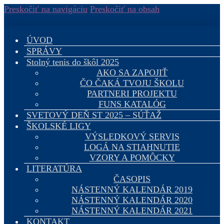
Preskočiť na navigáciu
Preskočiť na obsah
Rôzne
ÚVOD
Školské ligy
SPRÁVY
Literatúra
Stolný tenis do škôl 2025
Stolný tenis do škôl 2025
AKO SA ZAPOJIŤ
ČO ČAKÁ TVOJU ŠKOLU
PARTNERI PROJEKTU
FUNS KATALÓG
SPRÁVY
SVETOVÝ DEŇ ST 2025 – SÚŤAŽ
ŠKOLSKÉ LIGY
ŠKOLSKÉ LIGY
VÝSLEDKOVÝ SERVIS
LOGÁ NA STIAHNUTIE
VZORY A POMÔCKY
LITERATÚRA
Výzva pre správcov
ČASOPIS
NÁSTENNÝ KALENDÁR 2019
školských
NÁSTENNÝ KALENDÁR 2020
stolnotenisových líg
NÁSTENNÝ KALENDÁR 2021
KONTAKT