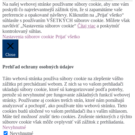
Na našej webovej stránke používame súbory cookie, aby sme vám
poskytli čo najrelevantnejší zážitok tým, že si zapamätáme vaše
preferencie a opakované návštevy. Kliknutím na „Prijať všetko“
súhlasíte s používaním VŠETKÝCH súborov cookie. Môžete však
navštíviť „Nastavenia súborov cookie“
Čítaj viac
a poskytnúť
kontrolovaný súhlas.
Nastavenia súborov cookie
Prijať všetko
Close
Prehľad ochrany osobných údajov
Táto webová stránka používa súbory cookie na zlepšenie vášho
zážitku pri prechádzaní webom. Z nich sa vo vašom prehliadači
ukladajú súbory cookie, ktoré sú kategorizované podľa potreby,
pretože sú nevyhnutné pre fungovanie základných funkcií webovej
stránky. Používame aj cookies tretích strán, ktoré nám pomáhajú
analyzovať a pochopiť, ako používate túto webovú stránku. Tieto
cookies budú uložené vo vašom prehliadači iba s vaším súhlasom.
Máte tiež možnosť zrušiť tieto cookies. Zrušenie niektorých z týchto
súborov cookie však môže ovplyvniť váš zážitok z prehliadania.
Nevyhnutné
Nevyhnutné