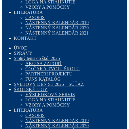
LOGÁ NA STIAHNUTIE
VZORY A POMÔCKY
LITERATÚRA
ČASOPIS
NÁSTENNÝ KALENDÁR 2019
NÁSTENNÝ KALENDÁR 2020
NÁSTENNÝ KALENDÁR 2021
KONTAKT
ÚVOD
SPRÁVY
Stolný tenis do škôl 2025
AKO SA ZAPOJIŤ
ČO ČAKÁ TVOJU ŠKOLU
PARTNERI PROJEKTU
FUNS KATALÓG
SVETOVÝ DEŇ ST 2025 – SÚŤAŽ
ŠKOLSKÉ LIGY
VÝSLEDKOVÝ SERVIS
LOGÁ NA STIAHNUTIE
VZORY A POMÔCKY
LITERATÚRA
ČASOPIS
NÁSTENNÝ KALENDÁR 2019
NÁSTENNÝ KALENDÁR 2020