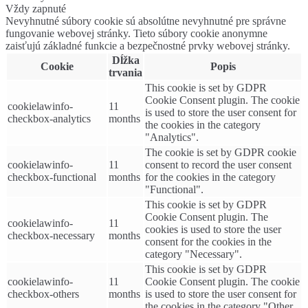
Vždy zapnuté
Nevyhnutné súbory cookie sú absolútne nevyhnutné pre správne
fungovanie webovej stránky. Tieto súbory cookie anonymne
zaisťujú základné funkcie a bezpečnostné prvky webovej stránky.
Dĺžka
Cookie
Popis
trvania
This cookie is set by GDPR
Cookie Consent plugin. The cookie
cookielawinfo-
11
is used to store the user consent for
checkbox-analytics
months
the cookies in the category
"Analytics".
The cookie is set by GDPR cookie
cookielawinfo-
11
consent to record the user consent
checkbox-functional
months
for the cookies in the category
"Functional".
This cookie is set by GDPR
Cookie Consent plugin. The
cookielawinfo-
11
cookies is used to store the user
checkbox-necessary
months
consent for the cookies in the
category "Necessary".
This cookie is set by GDPR
cookielawinfo-
11
Cookie Consent plugin. The cookie
checkbox-others
months
is used to store the user consent for
the cookies in the category "Other.