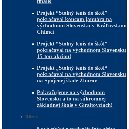
finále!
Projekt “Stolný tenis do škôl”
pokračoval koncom januára na
východnom Slovensku v Kráľovskom
Chlmci
Projekt “Stolný tenis do škôl”
pokračoval na východnom Slovensku
15-tou akciou!
Projekt „Stolný tenis do škôl“
pokračoval na východnom Slovensku
na Spojenej škole Zborov
Pokračujeme na východnom
Slovensku a to na súkromnej
základnej škole v Giraltovciach!
Rôzne
Nová súťaž o najlepšie foto alebo