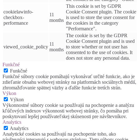
This cookie is set by GDPR
cookielawinfo-
Cookie Consent plugin. The cookie
11
checkbox-
is used to store the user consent for
months
performance
the cookies in the category
"Performance".
The cookie is set by the GDPR
Cookie Consent plugin and is used
11
viewed_cookie_policy
to store whether or not user has
months
consented to the use of cookies. It
does not store any personal data.
Funkčné
Funkčné
Funkčné súbory cookie pomáhajú vykonávať určité funkcie, ako je
zdieľanie obsahu webovej stránky na platformách sociálnych médií,
zhromažďovanie spätnej väzby a ďalšie funkcie tretích strán.
Výkon
Výkon
Výkonnostné súbory cookie sa používajú na pochopenie a analýzu
kľúčových indexov výkonnosti webovej stránky, čo pomáha pri
poskytovaní lepšej používateľskej skúsenosti pre návštevníkov.
Analytics
Analytics
Analytické cookies sa používajú na pochopenie toho, ako
návštevníci interagujú s webovou stránkou. Tieto súbory cookie