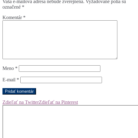
Vaša e-mailová adresa nebude zverejnená.
Vyžadované polia sú
označené
*
Komentár
*
Meno
*
E-mail
*
Zdieľať na Twitter
Zdieľať na Pinterest