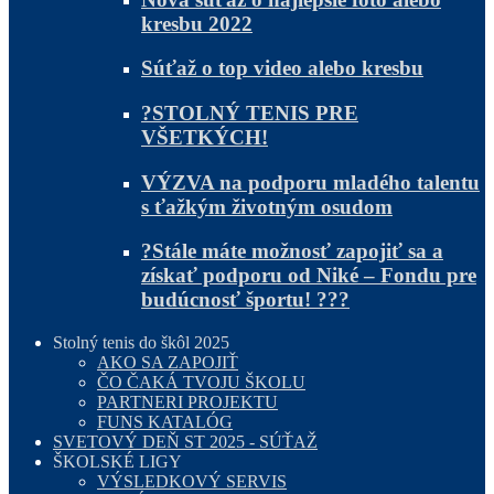
kresbu 2022
Súťaž o top video alebo kresbu
?STOLNÝ TENIS PRE
VŠETKÝCH!
VÝZVA na podporu mladého talentu
s ťažkým životným osudom
?Stále máte možnosť zapojiť sa a
získať podporu od Niké – Fondu pre
budúcnosť športu! ???
Stolný tenis do škôl 2025
AKO SA ZAPOJIŤ
ČO ČAKÁ TVOJU ŠKOLU
PARTNERI PROJEKTU
FUNS KATALÓG
SVETOVÝ DEŇ ST 2025 - SÚŤAŽ
ŠKOLSKÉ LIGY
VÝSLEDKOVÝ SERVIS