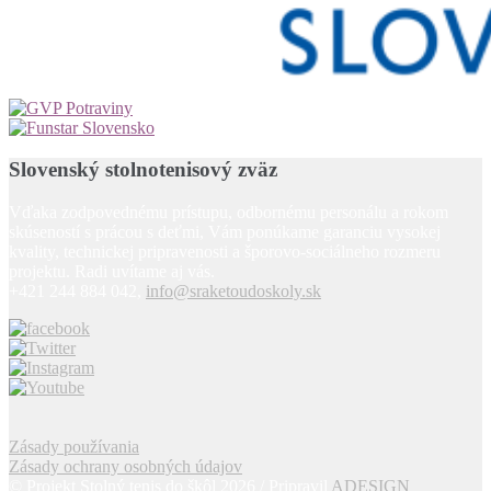
Slovenský stolnotenisový zväz
Vďaka zodpovednému prístupu, odbornému personálu a rokom
skúseností s prácou s deťmi, Vám ponúkame garanciu vysokej
kvality, technickej pripravenosti a šporovo-sociálneho rozmeru
projektu. Radi uvítame aj vás.
+421 244 884 042,
info@sraketoudoskoly.sk
Zásady používania
Zásady ochrany osobných údajov
© Projekt Stolný tenis do škôl 2026 / Pripravil
ADESIGN