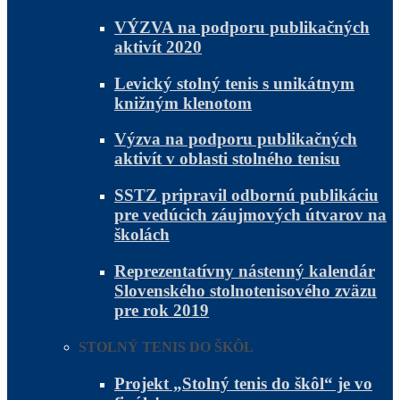
VÝZVA na podporu publikačných
aktivít 2020
Levický stolný tenis s unikátnym
knižným klenotom
Výzva na podporu publikačných
aktivít v oblasti stolného tenisu
SSTZ pripravil odbornú publikáciu
pre vedúcich záujmových útvarov na
školách
Reprezentatívny nástenný kalendár
Slovenského stolnotenisového zväzu
pre rok 2019
STOLNÝ TENIS DO ŠKÔL
Projekt „Stolný tenis do škôl“ je vo