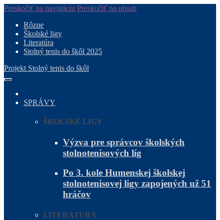
Preskočiť na navigáciu
Preskočiť na obsah
Rôzne
Školské ligy
Literatúra
Stolný tenis do škôl 2025
Projekt Stolný tenis do škôl
SPRÁVY
ŠKOLSKÉ LIGY
Výzva pre správcov školských
stolnotenisových líg
Po 3. kole Humenskej školskej
stolnotenisovej ligy zapojených už 51
hráčov
LITERATÚRA