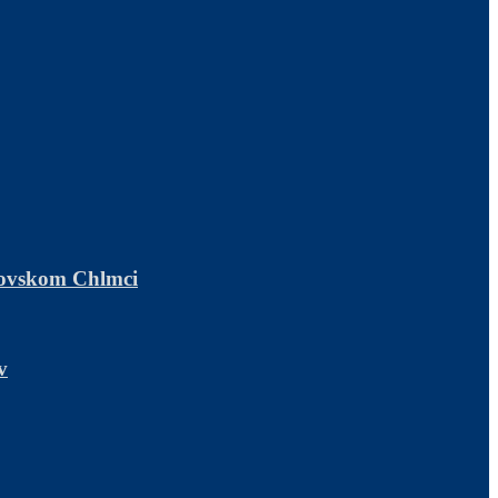
ľovskom Chlmci
v