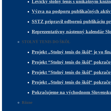
Levický stolný tenis s unikátnym kni
Výzva na podporu publikačných aktivít 
SSTZ pripravil odbornú publikáciu pr
Reprezentatívny nástenný kalendár Sl
STOLNÝ TENIS DO ŠKÔL
Projekt „Stolný tenis do škôl“ je vo fin
Projekt “Stolný tenis do škôl” pokr
Projekt “Stolný tenis do škôl” pokra
Projekt „Stolný tenis do škôl“ pokra
Pokračujeme na východnom Slovensku a
Rôzne