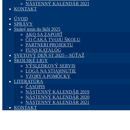
NÁSTENNÝ KALENDÁR 2021
KONTAKT
ÚVOD
SPRÁVY
Stolný tenis do škôl 2025
AKO SA ZAPOJIŤ
ČO ČAKÁ TVOJU ŠKOLU
PARTNERI PROJEKTU
FUNS KATALÓG
SVETOVÝ DEŇ ST 2025 – SÚŤAŽ
ŠKOLSKÉ LIGY
VÝSLEDKOVÝ SERVIS
LOGÁ NA STIAHNUTIE
VZORY A POMÔCKY
LITERATÚRA
ČASOPIS
NÁSTENNÝ KALENDÁR 2019
NÁSTENNÝ KALENDÁR 2020
NÁSTENNÝ KALENDÁR 2021
KONTAKT