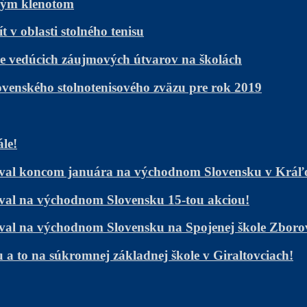
žným klenotom
v oblasti stolného tenisu
e vedúcich záujmových útvarov na školách
ovenského stolnotenisového zväzu pre rok 2019
ále!
ačoval koncom januára na východnom Slovensku v Krá
čoval na východnom Slovensku 15-tou akciou!
čoval na východnom Slovensku na Spojenej škole Zboro
 to na súkromnej základnej škole v Giraltovciach!