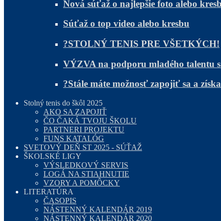
Nová súťaž o najlepšie foto alebo kres
Súťaž o top video alebo kresbu
?STOLNÝ TENIS PRE VŠETKÝCH!
VÝZVA na podporu mladého talentu 
?Stále máte možnosť zapojiť sa a zís
Stolný tenis do škôl 2025
AKO SA ZAPOJIŤ
ČO ČAKÁ TVOJU ŠKOLU
PARTNERI PROJEKTU
FUNS KATALÓG
SVETOVÝ DEŇ ST 2025 - SÚŤAŽ
ŠKOLSKÉ LIGY
VÝSLEDKOVÝ SERVIS
LOGÁ NA STIAHNUTIE
VZORY A POMÔCKY
LITERATÚRA
ČASOPIS
NÁSTENNÝ KALENDÁR 2019
NÁSTENNÝ KALENDÁR 2020