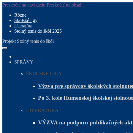
Preskočiť na navigáciu
Preskočiť na obsah
Rôzne
Školské ligy
Literatúra
Stolný tenis do škôl 2025
Projekt Stolný tenis do škôl
SPRÁVY
ŠKOLSKÉ LIGY
Výzva pre správcov školských stolnote
Po 3. kole Humenskej školskej stolnote
LITERATÚRA
VÝZVA na podporu publikačných akti