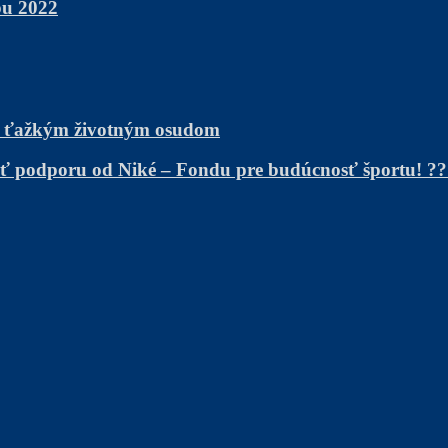
bu 2022
s ťažkým životným osudom
kať podporu od Niké – Fondu pre budúcnosť športu! ?