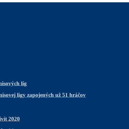
nisových líg
nisovej ligy zapojených už 51 hráčov
vít 2020