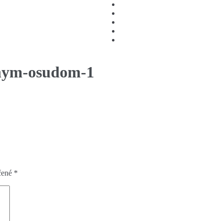
tnym-osudom-1
čené
*