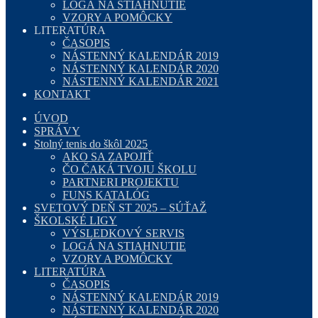
LOGÁ NA STIAHNUTIE
VZORY A POMÔCKY
LITERATÚRA
ČASOPIS
NÁSTENNÝ KALENDÁR 2019
NÁSTENNÝ KALENDÁR 2020
NÁSTENNÝ KALENDÁR 2021
KONTAKT
ÚVOD
SPRÁVY
Stolný tenis do škôl 2025
AKO SA ZAPOJIŤ
ČO ČAKÁ TVOJU ŠKOLU
PARTNERI PROJEKTU
FUNS KATALÓG
SVETOVÝ DEŇ ST 2025 – SÚŤAŽ
ŠKOLSKÉ LIGY
VÝSLEDKOVÝ SERVIS
LOGÁ NA STIAHNUTIE
VZORY A POMÔCKY
LITERATÚRA
ČASOPIS
NÁSTENNÝ KALENDÁR 2019
NÁSTENNÝ KALENDÁR 2020