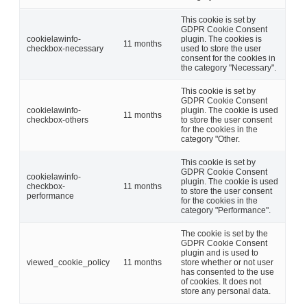
This cookie is set by
GDPR Cookie Consent
cookielawinfo-
plugin. The cookies is
11 months
checkbox-necessary
used to store the user
consent for the cookies in
the category "Necessary".
This cookie is set by
GDPR Cookie Consent
cookielawinfo-
plugin. The cookie is used
11 months
checkbox-others
to store the user consent
for the cookies in the
category "Other.
This cookie is set by
GDPR Cookie Consent
cookielawinfo-
plugin. The cookie is used
checkbox-
11 months
to store the user consent
performance
for the cookies in the
category "Performance".
The cookie is set by the
GDPR Cookie Consent
plugin and is used to
viewed_cookie_policy
11 months
store whether or not user
has consented to the use
of cookies. It does not
store any personal data.