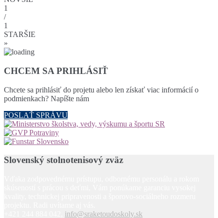
1
/
1
STARŠIE
»
CHCEM SA PRIHLÁSIŤ
Chcete sa prihlásiť do projetu alebo len získať viac informácií o
podmienkach? Napíšte nám
POSLAŤ SPRÁVU
Slovenský stolnotenisový zväz
Vďaka zodpovednému prístupu, odbornému personálu a rokom
skúseností s prácou s deťmi, Vám ponúkame garanciu vysokej
kvality, technickej pripravenosti a šporovo-sociálneho rozmeru
projektu. Radi uvítame aj vás.
+421 244 884 042,
info@sraketoudoskoly.sk