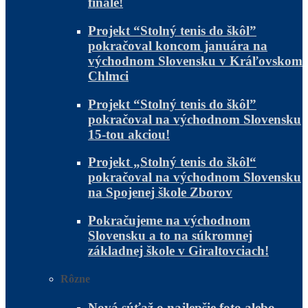
finále!
Projekt “Stolný tenis do škôl”
pokračoval koncom januára na
východnom Slovensku v Kráľovskom
Chlmci
Projekt “Stolný tenis do škôl”
pokračoval na východnom Slovensku
15-tou akciou!
Projekt „Stolný tenis do škôl“
pokračoval na východnom Slovensku
na Spojenej škole Zborov
Pokračujeme na východnom
Slovensku a to na súkromnej
základnej škole v Giraltovciach!
Rôzne
Nová súťaž o najlepšie foto alebo