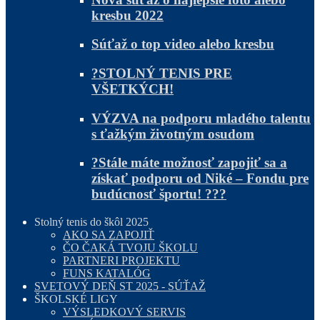
kresbu 2022
Súťaž o top video alebo kresbu
?STOLNÝ TENIS PRE
VŠETKÝCH!
VÝZVA na podporu mladého talentu
s ťažkým životným osudom
?Stále máte možnosť zapojiť sa a
získať podporu od Niké – Fondu pre
budúcnosť športu! ???
Stolný tenis do škôl 2025
AKO SA ZAPOJIŤ
ČO ČAKÁ TVOJU ŠKOLU
PARTNERI PROJEKTU
FUNS KATALÓG
SVETOVÝ DEŇ ST 2025 - SÚŤAŽ
ŠKOLSKÉ LIGY
VÝSLEDKOVÝ SERVIS