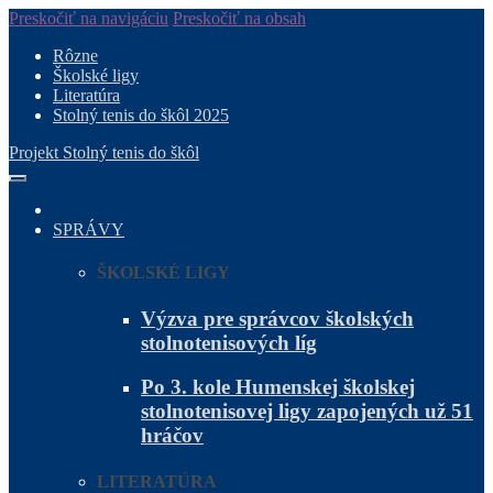
Preskočiť na navigáciu
Preskočiť na obsah
Rôzne
Školské ligy
Literatúra
Stolný tenis do škôl 2025
Projekt Stolný tenis do škôl
SPRÁVY
ŠKOLSKÉ LIGY
Výzva pre správcov školských
stolnotenisových líg
Po 3. kole Humenskej školskej
stolnotenisovej ligy zapojených už 51
hráčov
LITERATÚRA