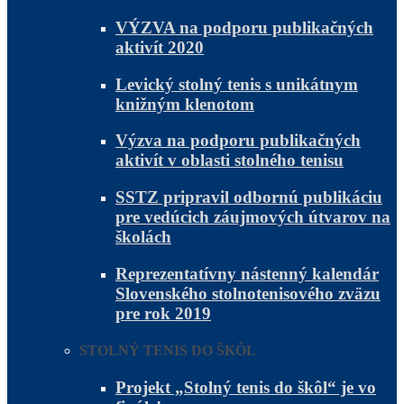
VÝZVA na podporu publikačných
aktivít 2020
Levický stolný tenis s unikátnym
knižným klenotom
Výzva na podporu publikačných
aktivít v oblasti stolného tenisu
SSTZ pripravil odbornú publikáciu
pre vedúcich záujmových útvarov na
školách
Reprezentatívny nástenný kalendár
Slovenského stolnotenisového zväzu
pre rok 2019
STOLNÝ TENIS DO ŠKÔL
Projekt „Stolný tenis do škôl“ je vo