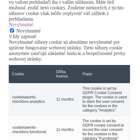
vo vašom prehliadači iba s vaším súhlasom. Máte tiež
možnosť zrušiť tieto cookies. Zrušenie niektorých z týchto
súborov cookie však môže ovplyvniť váš zážitok z
prehliadania.
Nevyhnutné
Nevyhnutné
Vždy zapnuté
Nevyhnutné súbory cookie sú absolútne nevyhnutné pre
správne fungovanie webovej stránky. Tieto súbory cookie
anonymne zaisťujú základné funkcie a bezpečnostné prvky
webovej stránky.
Dĺžka
Cookie
Popis
trvania
This cookie is set by
GDPR Cookie Consent
cookielawinfo-
plugin. The cookie is used
11 months
checkbox-analytics
to store the user consent
for the cookies in the
category "Analytics".
The cookie is set by
GDPR cookie consent to
cookielawinfo-
11 months
record the user consent
checkbox-functional
for the cookies in the
category "Functional".