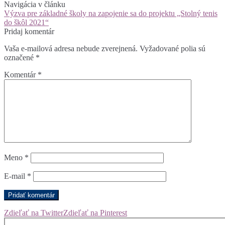
Navigácia v článku
Výzva pre základné školy na zapojenie sa do projektu „Stolný tenis
do škôl 2021“
Pridaj komentár
Vaša e-mailová adresa nebude zverejnená.
Vyžadované polia sú
označené
*
Komentár
*
Meno
*
E-mail
*
Zdieľať na Twitter
Zdieľať na Pinterest