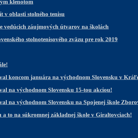
žným klenotom
v oblasti stolného tenisu
e vedúcich záujmových útvarov na školách
ovenského stolnotenisového zväzu pre rok 2019
ále!
ačoval koncom januára na východnom Slovensku v Krá
čoval na východnom Slovensku 15-tou akciou!
čoval na východnom Slovensku na Spojenej škole Zboro
 to na súkromnej základnej škole v Giraltovciach!