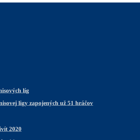
nisových líg
nisovej ligy zapojených už 51 hráčov
vít 2020