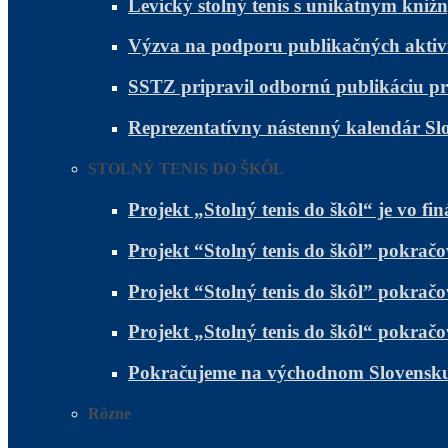
Levický stolný tenis s unikátnym kni
Výzva na podporu publikačných aktivít 
SSTZ pripravil odbornú publikáciu pr
Reprezentatívny nástenný kalendár Sl
STOLNÝ TENIS DO ŠKÔL
Projekt „Stolný tenis do škôl“ je vo fin
Projekt “Stolný tenis do škôl” pokr
Projekt “Stolný tenis do škôl” pokra
Projekt „Stolný tenis do škôl“ pokra
Pokračujeme na východnom Slovensku a
Rôzne