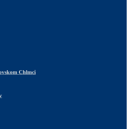
ľovskom Chlmci
v