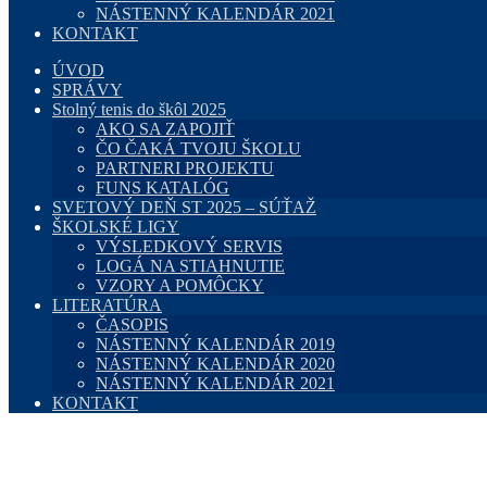
NÁSTENNÝ KALENDÁR 2021
KONTAKT
ÚVOD
SPRÁVY
Stolný tenis do škôl 2025
AKO SA ZAPOJIŤ
ČO ČAKÁ TVOJU ŠKOLU
PARTNERI PROJEKTU
FUNS KATALÓG
SVETOVÝ DEŇ ST 2025 – SÚŤAŽ
ŠKOLSKÉ LIGY
VÝSLEDKOVÝ SERVIS
LOGÁ NA STIAHNUTIE
VZORY A POMÔCKY
LITERATÚRA
ČASOPIS
NÁSTENNÝ KALENDÁR 2019
NÁSTENNÝ KALENDÁR 2020
NÁSTENNÝ KALENDÁR 2021
KONTAKT