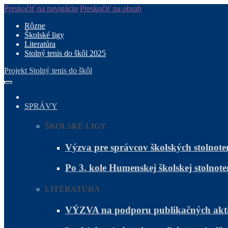
Preskočiť na navigáciu
Preskočiť na obsah
Rôzne
Školské ligy
Literatúra
Stolný tenis do škôl 2025
Projekt Stolný tenis do škôl
SPRÁVY
ŠKOLSKÉ LIGY
Výzva pre správcov školských stolnote
Po 3. kole Humenskej školskej stolnote
LITERATÚRA
VÝZVA na podporu publikačných akti