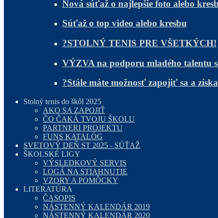
Nová súťaž o najlepšie foto alebo kres
Súťaž o top video alebo kresbu
?STOLNÝ TENIS PRE VŠETKÝCH!
VÝZVA na podporu mladého talentu 
?Stále máte možnosť zapojiť sa a zís
Stolný tenis do škôl 2025
AKO SA ZAPOJIŤ
ČO ČAKÁ TVOJU ŠKOLU
PARTNERI PROJEKTU
FUNS KATALÓG
SVETOVÝ DEŇ ST 2025 - SÚŤAŽ
ŠKOLSKÉ LIGY
VÝSLEDKOVÝ SERVIS
LOGÁ NA STIAHNUTIE
VZORY A POMÔCKY
LITERATÚRA
ČASOPIS
NÁSTENNÝ KALENDÁR 2019
NÁSTENNÝ KALENDÁR 2020