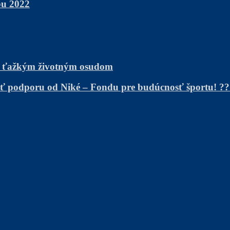
bu 2022
s ťažkým životným osudom
kať podporu od Niké – Fondu pre budúcnosť športu! ?