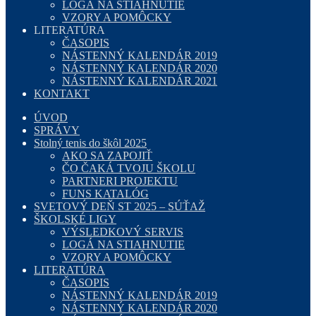
LOGÁ NA STIAHNUTIE
VZORY A POMÔCKY
LITERATÚRA
ČASOPIS
NÁSTENNÝ KALENDÁR 2019
NÁSTENNÝ KALENDÁR 2020
NÁSTENNÝ KALENDÁR 2021
KONTAKT
ÚVOD
SPRÁVY
Stolný tenis do škôl 2025
AKO SA ZAPOJIŤ
ČO ČAKÁ TVOJU ŠKOLU
PARTNERI PROJEKTU
FUNS KATALÓG
SVETOVÝ DEŇ ST 2025 – SÚŤAŽ
ŠKOLSKÉ LIGY
VÝSLEDKOVÝ SERVIS
LOGÁ NA STIAHNUTIE
VZORY A POMÔCKY
LITERATÚRA
ČASOPIS
NÁSTENNÝ KALENDÁR 2019
NÁSTENNÝ KALENDÁR 2020