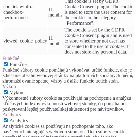
This cookie is set by GDPR
cookielawinfo-
Cookie Consent plugin. The cookie
11
checkbox-
is used to store the user consent for
months
performance
the cookies in the category
"Performance".
The cookie is set by the GDPR
Cookie Consent plugin and is used
11
viewed_cookie_policy
to store whether or not user has
months
consented to the use of cookies. It
does not store any personal data.
Funkčné
Funkčné
Funkčné súbory cookie pomáhajú vykonávať určité funkcie, ako je
zdieľanie obsahu webovej stránky na platformách sociálnych médií,
zhromažďovanie spätnej väzby a ďalšie funkcie tretích strán.
Výkon
Výkon
Výkonnostné súbory cookie sa používajú na pochopenie a analýzu
kľúčových indexov výkonnosti webovej stránky, čo pomáha pri
poskytovaní lepšej používateľskej skúsenosti pre návštevníkov.
Analytics
Analytics
Analytické cookies sa používajú na pochopenie toho, ako
návštevníci interagujú s webovou stránkou. Tieto súbory cookie