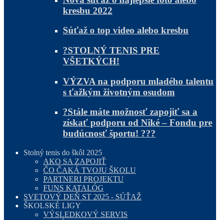
kresbu 2022
Súťaž o top video alebo kresbu
?STOLNÝ TENIS PRE
VŠETKÝCH!
VÝZVA na podporu mladého talentu
s ťažkým životným osudom
?Stále máte možnosť zapojiť sa a
získať podporu od Niké – Fondu pre
budúcnosť športu! ???
Stolný tenis do škôl 2025
AKO SA ZAPOJIŤ
ČO ČAKÁ TVOJU ŠKOLU
PARTNERI PROJEKTU
FUNS KATALÓG
SVETOVÝ DEŇ ST 2025 - SÚŤAŽ
ŠKOLSKÉ LIGY
VÝSLEDKOVÝ SERVIS