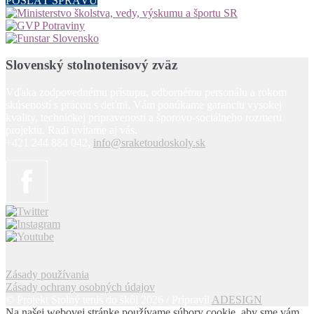
POSLAŤ SPRÁVU
Slovenský stolnotenisový zväz
Vďaka zodpovednému prístupu, odbornému personálu a rokom
skúseností s prácou s deťmi, Vám ponúkame garanciu vysokej
kvality, technickej pripravenosti a šporovo-sociálneho rozmeru
projektu. Radi uvítame aj vás.
+421 244 884 042,
info@sraketoudoskoly.sk
Zásady používania
Zásady ochrany osobných údajov
© Projekt Stolný tenis do škôl 2026 / Pripravil
ADESIGN
Na našej webovej stránke používame súbory cookie, aby sme vám