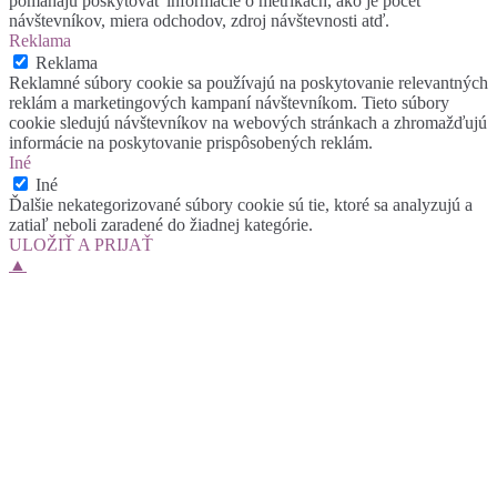
pomáhajú poskytovať informácie o metrikách, ako je počet
návštevníkov, miera odchodov, zdroj návštevnosti atď.
Reklama
Reklama
Reklamné súbory cookie sa používajú na poskytovanie relevantných
reklám a marketingových kampaní návštevníkom. Tieto súbory
cookie sledujú návštevníkov na webových stránkach a zhromažďujú
informácie na poskytovanie prispôsobených reklám.
Iné
Iné
Ďalšie nekategorizované súbory cookie sú tie, ktoré sa analyzujú a
zatiaľ neboli zaradené do žiadnej kategórie.
ULOŽIŤ A PRIJAŤ
▲