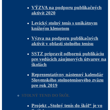
VÝZVA na podporu publikačných
aktivít 2020
Levický stolný tenis s unikátnym
knižným klenotom
Výzva na podporu publikačných
aktivít v oblasti stolného tenisu
SSTZ pripravil odbornú publikáciu
pre vedúcich záujmových útvarov na
školách
Reprezentatívny nástenný kalendár
Slovenského stolnotenisového zväzu
pre rok 2019
STOLNÝ TENIS DO ŠKÔL
Projekt „Stolný tenis do škôl“ je vo