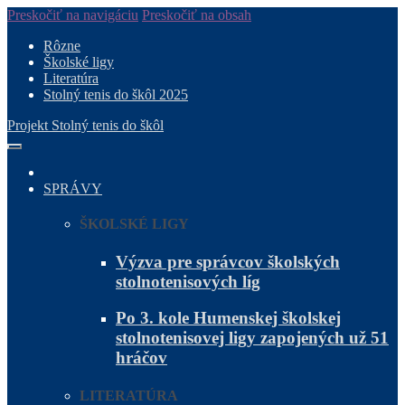
Preskočiť na navigáciu
Preskočiť na obsah
Rôzne
Školské ligy
Literatúra
Stolný tenis do škôl 2025
Projekt Stolný tenis do škôl
SPRÁVY
ŠKOLSKÉ LIGY
Výzva pre správcov školských
stolnotenisových líg
Po 3. kole Humenskej školskej
stolnotenisovej ligy zapojených už 51
hráčov
LITERATÚRA