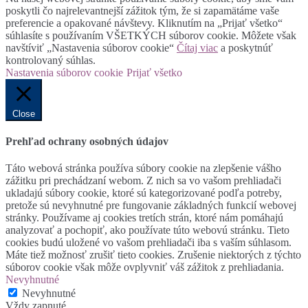
poskytli čo najrelevantnejší zážitok tým, že si zapamätáme vaše
preferencie a opakované návštevy. Kliknutím na „Prijať všetko“
súhlasíte s používaním VŠETKÝCH súborov cookie. Môžete však
navštíviť „Nastavenia súborov cookie“
Čítaj viac
a poskytnúť
kontrolovaný súhlas.
Nastavenia súborov cookie
Prijať všetko
Close
Prehľad ochrany osobných údajov
Táto webová stránka používa súbory cookie na zlepšenie vášho
zážitku pri prechádzaní webom. Z nich sa vo vašom prehliadači
ukladajú súbory cookie, ktoré sú kategorizované podľa potreby,
pretože sú nevyhnutné pre fungovanie základných funkcií webovej
stránky. Používame aj cookies tretích strán, ktoré nám pomáhajú
analyzovať a pochopiť, ako používate túto webovú stránku. Tieto
cookies budú uložené vo vašom prehliadači iba s vaším súhlasom.
Máte tiež možnosť zrušiť tieto cookies. Zrušenie niektorých z týchto
súborov cookie však môže ovplyvniť váš zážitok z prehliadania.
Nevyhnutné
Nevyhnutné
Vždy zapnuté