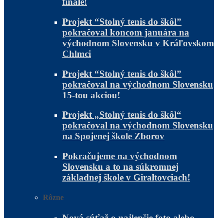
finále!
Projekt “Stolný tenis do škôl”
pokračoval koncom januára na
východnom Slovensku v Kráľovskom
Chlmci
Projekt “Stolný tenis do škôl”
pokračoval na východnom Slovensku
15-tou akciou!
Projekt „Stolný tenis do škôl“
pokračoval na východnom Slovensku
na Spojenej škole Zborov
Pokračujeme na východnom
Slovensku a to na súkromnej
základnej škole v Giraltovciach!
Rôzne
Nová súťaž o najlepšie foto alebo