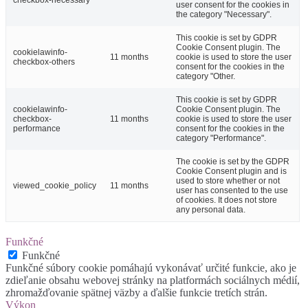
checkbox-necessary
user consent for the cookies in
the category "Necessary".
This cookie is set by GDPR
Cookie Consent plugin. The
cookielawinfo-
11 months
cookie is used to store the user
checkbox-others
consent for the cookies in the
category "Other.
This cookie is set by GDPR
cookielawinfo-
Cookie Consent plugin. The
checkbox-
11 months
cookie is used to store the user
performance
consent for the cookies in the
category "Performance".
The cookie is set by the GDPR
Cookie Consent plugin and is
used to store whether or not
viewed_cookie_policy
11 months
user has consented to the use
of cookies. It does not store
any personal data.
Funkčné
Funkčné
Funkčné súbory cookie pomáhajú vykonávať určité funkcie, ako je
zdieľanie obsahu webovej stránky na platformách sociálnych médií,
zhromažďovanie spätnej väzby a ďalšie funkcie tretích strán.
Výkon