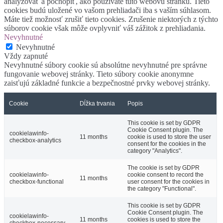
analyzovať a pochopiť, ako používate túto webovú stránku. Tieto
cookies budú uložené vo vašom prehliadači iba s vaším súhlasom.
Máte tiež možnosť zrušiť tieto cookies. Zrušenie niektorých z týchto
súborov cookie však môže ovplyvniť váš zážitok z prehliadania.
Nevyhnutné
Nevyhnutné
Vždy zapnuté
Nevyhnutné súbory cookie sú absolútne nevyhnutné pre správne
fungovanie webovej stránky. Tieto súbory cookie anonymne
zaisťujú základné funkcie a bezpečnostné prvky webovej stránky.
Cookie
Dĺžka trvania
Popis
This cookie is set by GDPR
Cookie Consent plugin. The
cookielawinfo-
11 months
cookie is used to store the user
checkbox-analytics
consent for the cookies in the
category "Analytics".
The cookie is set by GDPR
cookielawinfo-
cookie consent to record the
11 months
checkbox-functional
user consent for the cookies in
the category "Functional".
This cookie is set by GDPR
Cookie Consent plugin. The
cookielawinfo-
11 months
cookies is used to store the