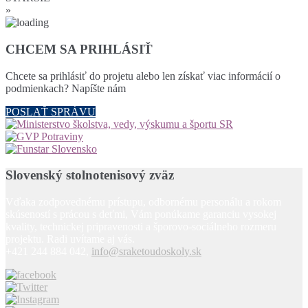
»
CHCEM SA PRIHLÁSIŤ
Chcete sa prihlásiť do projetu alebo len získať viac informácií o
podmienkach? Napíšte nám
POSLAŤ SPRÁVU
Slovenský stolnotenisový zväz
Vďaka zodpovednému prístupu, odbornému personálu a rokom
skúseností s prácou s deťmi, Vám ponúkame garanciu vysokej
kvality, technickej pripravenosti a šporovo-sociálneho rozmeru
projektu. Radi uvítame aj vás.
+421 244 884 042,
info@sraketoudoskoly.sk