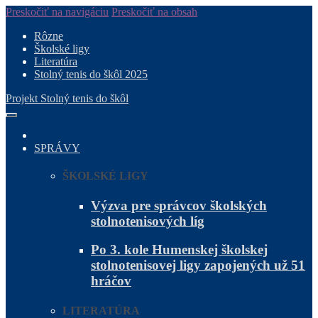
Preskočiť na navigáciu
Preskočiť na obsah
Rôzne
Školské ligy
Literatúra
Stolný tenis do škôl 2025
Projekt Stolný tenis do škôl
SPRÁVY
ŠKOLSKÉ LIGY
Výzva pre správcov školských
stolnotenisových líg
Po 3. kole Humenskej školskej
stolnotenisovej ligy zapojených už 51
hráčov
LITERATÚRA