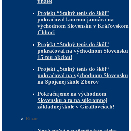
finále!
Projekt “Stolný tenis do škôl”
pokračoval koncom januára na
východnom Slovensku v Kráľovskom
Chlmci
Projekt “Stolný tenis do škôl”
pokračoval na východnom Slovensku
15-tou akciou!
Projekt „Stolný tenis do škôl“
pokračoval na východnom Slovensku
na Spojenej škole Zborov
Pokračujeme na východnom
Slovensku a to na súkromnej
základnej škole v Giraltovciach!
Rôzne
Nová súťaž o najlepšie foto alebo