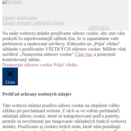
Zásady používania
Zásady ochrany osobných údajov
© Projekt Stolný tenis do škôl 2026 / Pripravil
ADESIGN
Na našej webovej stránke používame súbory cookie, aby sme vám
poskytli čo najrelevantnejší zážitok tým, že si zapamätáme vaše
preferencie a opakované návštevy. Kliknutím na „Prijať všetko“
súhlasíte s používaním VŠETKÝCH súborov cookie. Môžete však
navštíviť „Nastavenia súborov cookie“
Čítaj viac
a poskytnúť
kontrolovaný súhlas.
Nastavenia súborov cookie
Prijať všetko
Close
Prehľad ochrany osobných údajov
Táto webová stránka používa súbory cookie na zlepšenie vášho
zážitku pri prechádzaní webom. Z nich sa vo vašom prehliadači
ukladajú súbory cookie, ktoré sú kategorizované podľa potreby,
pretože sú nevyhnutné pre fungovanie základných funkcií webovej
stránky. Používame aj cookies tretích strán, ktoré nám pomáhajú