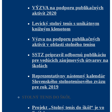
VÝZVA na podporu publikačných
aktivít 2020
Levický stolný tenis s unikátnym
knižným klenotom
Výzva na podporu publikačných
aktivít v oblasti stolného tenisu
SSTZ pripravil odbornú publikáciu
pre vedúcich záujmových útvarov na
školách
Reprezentatívny nástenný kalendár
Slovenského stolnotenisového zväzu
pre rok 2019
STOLNÝ TENIS DO ŠKÔL
Projekt „Stolný tenis do škôl“ je vo