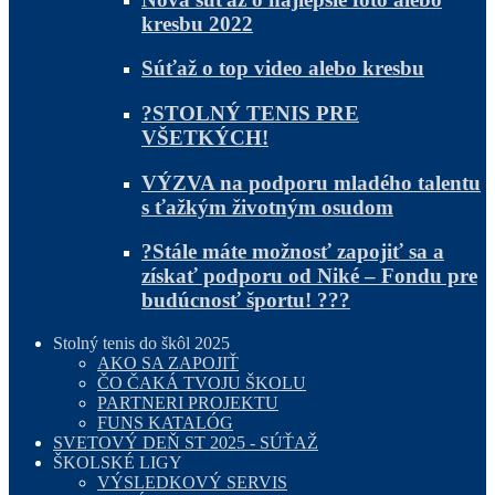
kresbu 2022
Súťaž o top video alebo kresbu
?STOLNÝ TENIS PRE
VŠETKÝCH!
VÝZVA na podporu mladého talentu
s ťažkým životným osudom
?Stále máte možnosť zapojiť sa a
získať podporu od Niké – Fondu pre
budúcnosť športu! ???
Stolný tenis do škôl 2025
AKO SA ZAPOJIŤ
ČO ČAKÁ TVOJU ŠKOLU
PARTNERI PROJEKTU
FUNS KATALÓG
SVETOVÝ DEŇ ST 2025 - SÚŤAŽ
ŠKOLSKÉ LIGY
VÝSLEDKOVÝ SERVIS