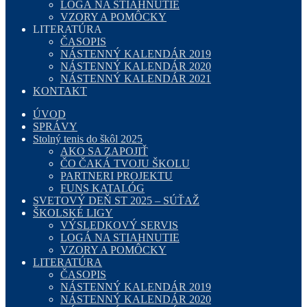
LOGÁ NA STIAHNUTIE
VZORY A POMÔCKY
LITERATÚRA
ČASOPIS
NÁSTENNÝ KALENDÁR 2019
NÁSTENNÝ KALENDÁR 2020
NÁSTENNÝ KALENDÁR 2021
KONTAKT
ÚVOD
SPRÁVY
Stolný tenis do škôl 2025
AKO SA ZAPOJIŤ
ČO ČAKÁ TVOJU ŠKOLU
PARTNERI PROJEKTU
FUNS KATALÓG
SVETOVÝ DEŇ ST 2025 – SÚŤAŽ
ŠKOLSKÉ LIGY
VÝSLEDKOVÝ SERVIS
LOGÁ NA STIAHNUTIE
VZORY A POMÔCKY
LITERATÚRA
ČASOPIS
NÁSTENNÝ KALENDÁR 2019
NÁSTENNÝ KALENDÁR 2020