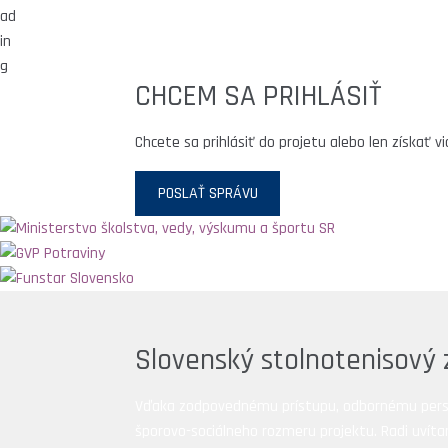
CHCEM SA PRIHLÁSIŤ
Chcete sa prihlásiť do projetu alebo len získať 
POSLAŤ SPRÁVU
Slovenský stolnotenisový 
Vďaka zodpovednému prístupu, odbornému personá
šporovo-sociálneho rozmeru projektu. Radi uvíta