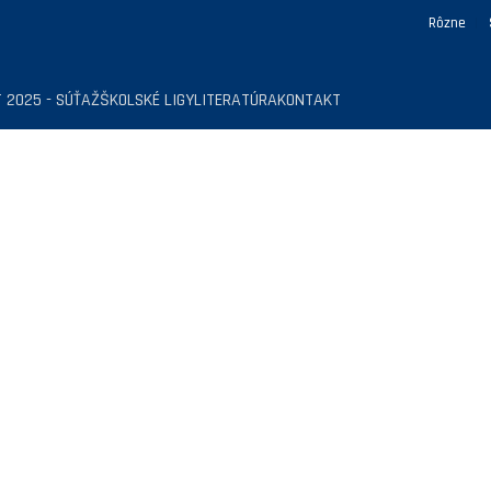
Rôzne
 2025 - SÚŤAŽ
ŠKOLSKÉ LIGY
LITERATÚRA
KONTAKT