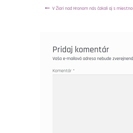
Navigácia v článku
V Žiari nad Hronom nás čakali aj s miestnou
Pridaj komentár
Vaša e-mailová adresa nebude zverejnená
Komentár
*