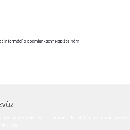
viac informácií o podmienkach? Napíšte nám
zväz
lu a rokom skúseností s prácou s deťmi, Vám ponúkame garanciu vys
me aj vás.